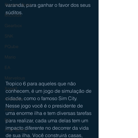
varanda, para ganhar o favor dos seus 
Bloober Team
súditos.
Microids
Gearbox
SNK
PQube
Mario
EA
Marvelous
Tropico 6 para aqueles que não 
Xseed
conhecem, é um jogo de simulação de 
cidade, como o famoso Sim City. 
Activision
Nesse jogo você é o presidente de 
Atlus
uma enorme ilha e tem diversas tarefas 
E3
para realizar, cada uma delas tem um 
impacto diferente no decorrer da vida 
Koei Tecmo
de sua ilha. Você construirá casas, 