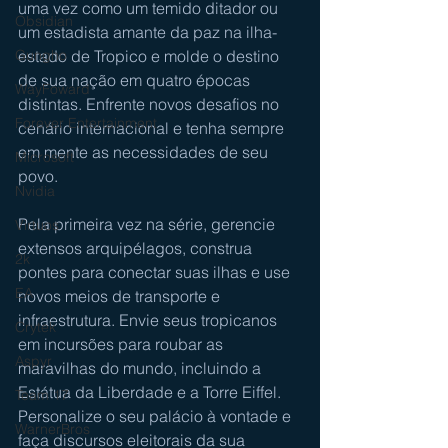
uma vez como um temido ditador ou 
Obsidian
um estadista amante da paz na ilha-
estado de Tropico e molde o destino 
Gungho
de sua nação em quatro épocas 
WayFoward
distintas. Enfrente novos desafios no 
Forever Entertainment
cenário internacional e tenha sempre 
em mente as necessidades de seu 
Microsoft
povo.
Nvidia
Pela primeira vez na série, gerencie 
Virtuos
extensos arquipélagos, construa 
2k
pontes para conectar suas ilhas e use 
EA
novos meios de transporte e 
infraestrutura. Envie seus tropicanos 
Crytek
em incursões para roubar as 
Aspyr
maravilhas do mundo, incluindo a 
Estátua da Liberdade e a Torre Eiffel. 
Team 17
Personalize o seu palácio à vontade e 
WarnerBros
faça discursos eleitorais da sua 