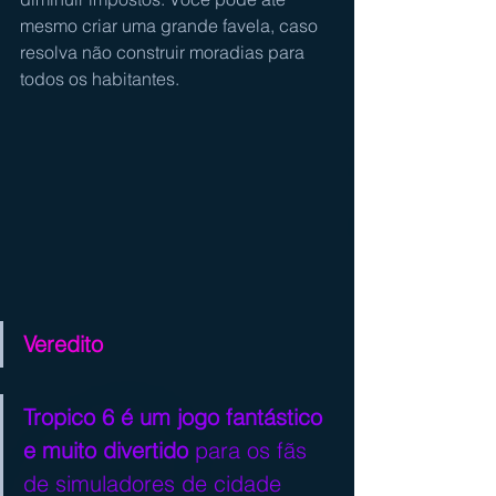
mesmo criar uma grande favela, caso 
resolva não construir moradias para 
todos os habitantes.
Veredito
Tropico 6 é um jogo fantástico 
e muito divertido
 para os fãs 
de simuladores de cidade 