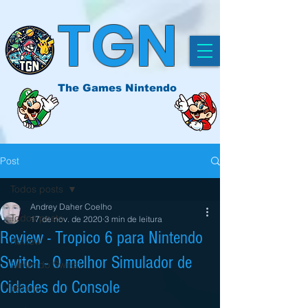
TGN
The Games Nintendo
Post
Todos posts
Andrey Daher Coelho
Todos posts
17 de nov. de 2020
3 min de leitura
Review - Tropico 6 para Nintendo
Review
Switch - O melhor Simulador de
Nintendo Switch
Cidades do Console
eShop