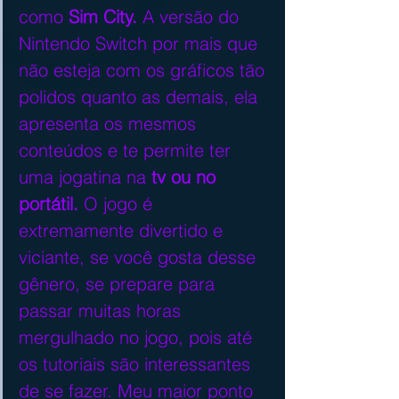
como 
Sim City.
 A versão do 
Nintendo Switch por mais que 
não esteja com os gráficos tão 
polidos quanto as demais, ela 
apresenta os mesmos 
conteúdos e te permite ter 
uma jogatina na 
tv ou no 
portátil.
 O jogo é 
extremamente divertido e 
viciante, se você gosta desse 
gênero, se prepare para 
passar muitas horas 
mergulhado no jogo, pois até 
os tutoriais são interessantes 
de se fazer. Meu maior ponto 