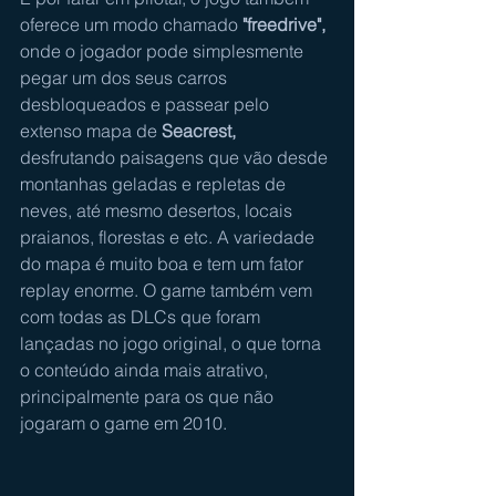
oferece um modo chamado
 "freedrive", 
onde o jogador pode simplesmente 
pegar um dos seus carros 
desbloqueados e passear pelo 
extenso mapa de 
Seacrest,
desfrutando paisagens que vão desde 
montanhas geladas e repletas de 
neves, até mesmo desertos, locais 
praianos, florestas e etc. A variedade 
do mapa é muito boa e tem um fator 
replay enorme. O game também vem 
com todas as DLCs que foram 
lançadas no jogo original, o que torna 
o conteúdo ainda mais atrativo, 
principalmente para os que não 
jogaram o game em 2010.