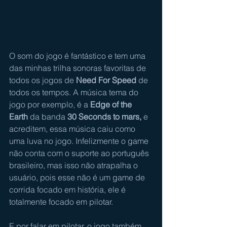
O som do jogo é fantástico e tem uma 
das minhas trilha sonoras favoritas de 
todos os jogos de 
Need For Speed
 de 
todos os tempos. A música tema do 
jogo por exemplo, é a 
Edge of the 
Earth 
da banda 
30 Seconds to mars,
 e 
acreditem, essa música caiu como 
uma luva no jogo. Infelizmente o game 
não conta com o suporte ao português 
brasileiro, mas isso não atrapalha o 
usuário, pois esse não é um game de 
corrida focado em história, ele é 
totalmente focado em pilotar.
E por falar em pilotar, o jogo também 