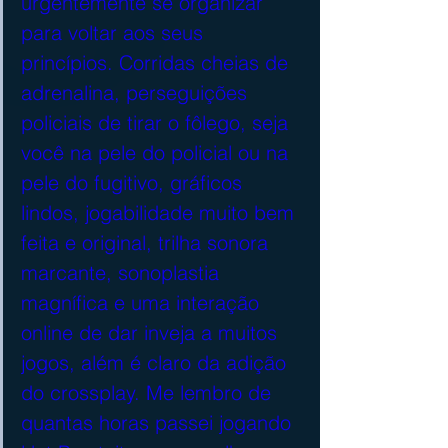
urgentemente se organizar 
para voltar aos seus 
princípios. Corridas cheias de 
adrenalina, perseguições 
policiais de tirar o fôlego, seja 
você na pele do policial ou na 
pele do fugitivo, gráficos 
lindos, jogabilidade muito bem 
feita e original, trilha sonora 
marcante, sonoplastia 
magnífica e uma interação 
online de dar inveja a muitos 
jogos, além é claro da adição 
do crossplay. Me lembro de 
quantas horas passei jogando 