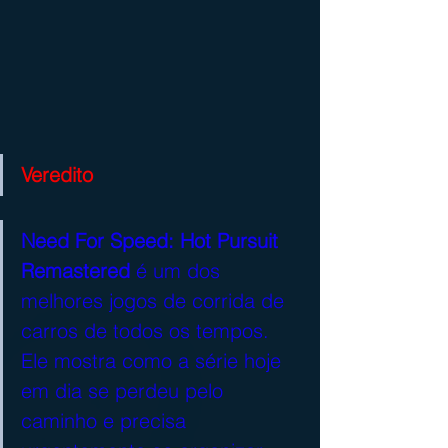
Veredito
Need For Speed: Hot Pursuit 
Remastered
 é um dos 
melhores jogos de corrida de 
carros de todos os tempos. 
Ele mostra como a série hoje 
em dia se perdeu pelo 
caminho e precisa 