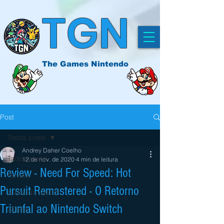
TGN
The Games Nintendo
Post
Todos posts
Andrey Daher Coelho
Todos posts
12 de nov. de 2020
4 min de leitura
Review - Need For Speed: Hot
Review
Pursuit Remastered - O Retorno
Nintendo Switch
Triunfal ao Nintendo Switch
eShop