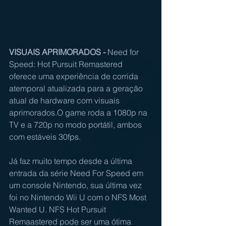
VISUAIS APRIMORADOS -
 Need for 
Speed: Hot Pursuit Remastered 
oferece uma experiência de corrida 
atemporal atualizada para a geração 
atual de hardware com visuais 
aprimorados.O game roda a 1080p na 
TV e a 720p no modo portátil, ambos 
com estáveis 30fps.
Já faz muito tempo desde a última 
entrada da série Need For Speed em 
um console Nintendo, sua última vez 
foi no Nintendo Wii U com o NFS Most 
Wanted U. NFS Hot Pursuit 
Remaastered pode ser uma ótima 