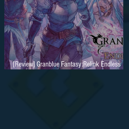
[Review] Granblue Fantasy:Relink Endless
Ragnarok é um clássico moderno no Nintend
Switch 2