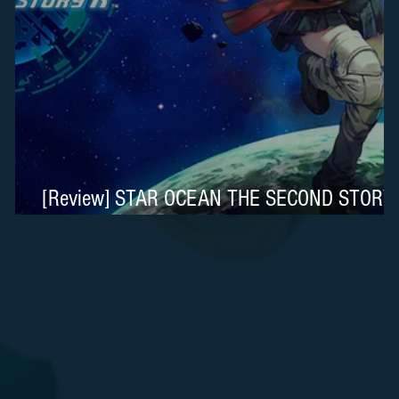
 é
[Review] STAR OCEAN THE SECOND STORY
R é Belíssimo no Nintendo Switch 2