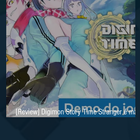
[Review] Digimon Story Time Stranger é mai
um excelente RPG no Nintendo Switch 2