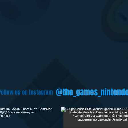
@the_games_nintend
Follow us on Instagram