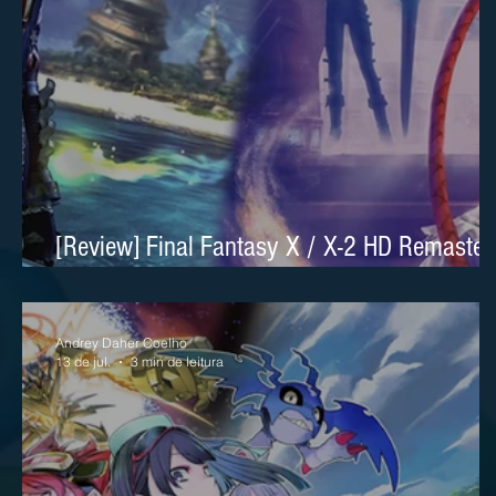
[Review] Final Fantasy X / X-2 HD Remaster
sublime no Nintendo Switch 2
Andrey Daher Coelho
13 de jul.
3 min de leitura