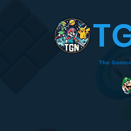
T
The Games