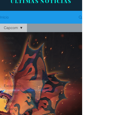
ÚLTIMAS NOTÍCIAS
Início
Capcom
Todos
posts
Review
Nintendo
Switch
eShop
3DS
Exclusivos
Especial
Ubisoft
Nintendo
Switch