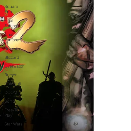
Square
Enix
Final
Fantasy
Final
Fantasy 9
Review
Blizzard
Overwatch
Rumor
Gameloft
DOOM
Sonic
Free-To-
Play
Star Wars