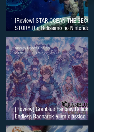
[Review] STAR OCEAN THE SECOND
STORY R é Belíssimo no Nintendo
Switch 2
Andrey Daher Coelho
20 de jul.
3 min de leitura
[Review] Granblue Fantasy:Relink
Endless Ragnarok é um clássico
moderno no Nintendo Switch 2