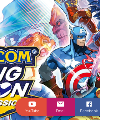
CHAOS) é anunciado para Nintendo
Switch já com data de lançamento
A SNK CORPORATION (Sede corporativa: Cidade
de Osaka, Osaka, Japão; Presidente & CEO:
Kenji Matsubara) tem o orgulho de anunciar o...
YouTube
Email
Facebook