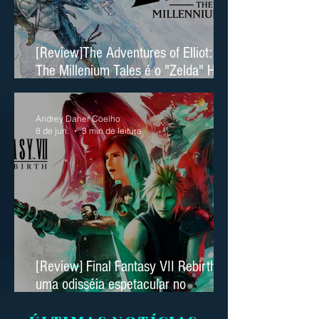
[Review]The Adventures of Elliot:
The Millenium Tales é o "Zelda" HD
2D da Square Enix
Andrey Daher Coelho
8 de jun.
3 min de leitura
[Review] Final Fantasy VII Rebirth é
uma odisséia espetacular no
Nintendo Switch 2