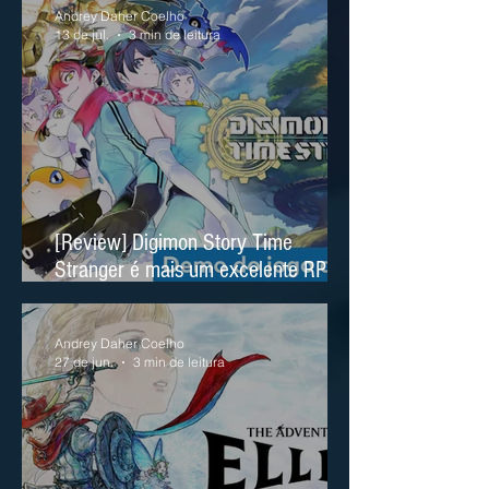
Andrey Daher Coelho
13 de jul.
3 min de leitura
[Review] Digimon Story Time
Stranger é mais um excelente RPG
no Nintendo Switch 2
Andrey Daher Coelho
27 de jun.
3 min de leitura