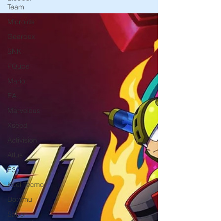
de ação e sobrevivência samurai lançado
Team
originalmente em 2002, retorna hoje para...
Microids
Gearbox
SNK
PQube
Mario
EA
Marvelous
Xseed
Activision
Atlus
E3
Koei Tecmo
Dotemu
Saber