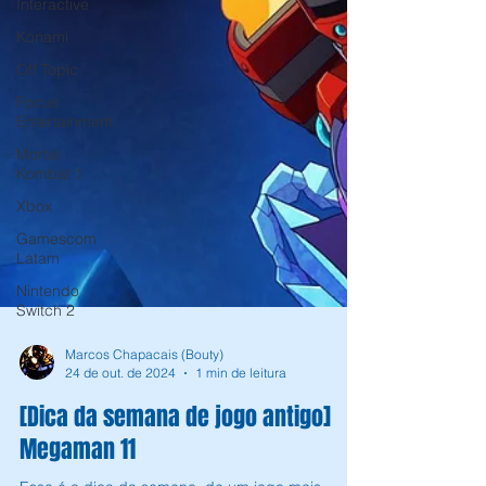
Interactive
Konami
Off Topic
Focus
Entertainment
Mortal
Kombat 1
Xbox
Gamescom
Latam
Nintendo
Switch 2
Marcos Chapacais (Bouty)