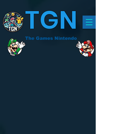
TGN
The Games Nintendo