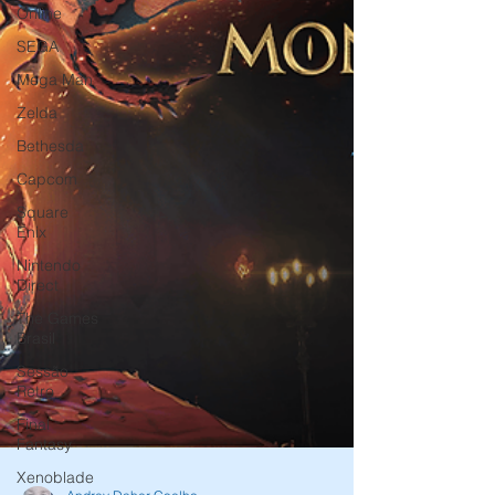
Online
SEGA
Mega Man
Zelda
Bethesda
Capcom
Square
Enix
Nintendo
Direct
The Games
Brasil
Sessão
Retro
Final
Fantasy
Xenoblade