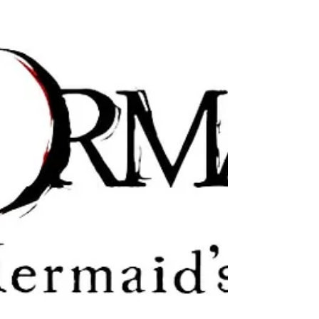
FANTASY VII já está disponível para Nintendo
Switch 2. Cloud e seus amigos escapam da
distópica cidade de Midgar e partem em uma
aventura pelo planeta. Um mundo vasto e cheio
de vida está à sua espera. Monte em um
chocobo e explore cenários expansivos. ■
História A fonte vital representa o ciclo da vida e
da morte. É graças a ela que todos os seres
surgem do planeta e regressam a ele. No
entanto, a Companhia de Energia Elétrica Sh