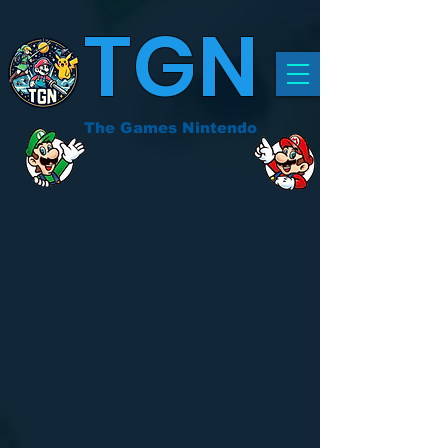
TGN
The Games Nintendo