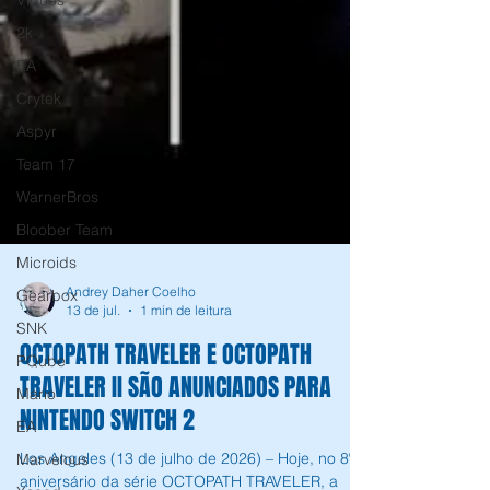
Virtuos
2k
EA
Crytek
Aspyr
Team 17
WarnerBros
Bloober Team
Microids
Gearbox
SNK
PQube
Andrey Daher Coelho
Mario
13 de jul.
1 min de leitura
EA
OCTOPATH TRAVELER E OCTOPATH
Marvelous
TRAVELER II SÃO ANUNCIADOS PARA