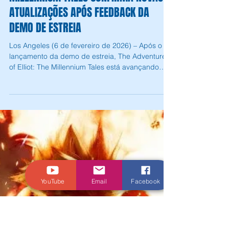
Andrey Daher Coelho
6 de fev.
2 min de leitura
THE ADVENTURES OF ELLIOT: THE
MILLENNIUM TALES CONFIRMA NOVAS
ATUALIZAÇÕES APÓS FEEDBACK DA
DEMO DE ESTREIA
Los Angeles (6 de fevereiro de 2026) – Após o
lançamento da demo de estreia, The Adventures
YouTube
Email
Facebook
of Elliot: The Millennium Tales está avançando
com diversas melhorias moldadas diretamente
pelo feedback dos jogadores para a versão final
do jogo. A equipe de desenvolvimento está