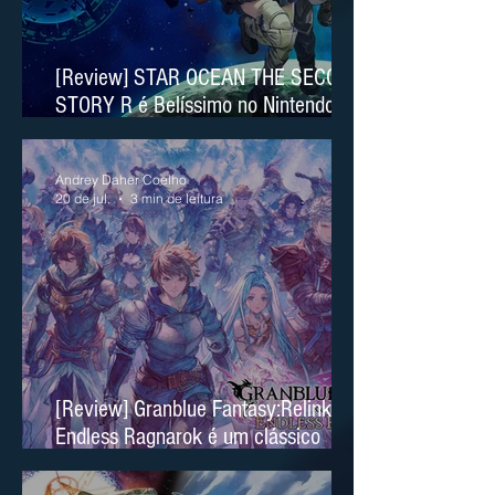
[Review] STAR OCEAN THE SECOND
STORY R é Belíssimo no Nintendo
Switch 2
Andrey Daher Coelho
20 de jul.
3 min de leitura
[Review] Granblue Fantasy:Relink
Endless Ragnarok é um clássico
moderno no Nintendo Switch 2