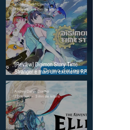
Andrey Daher Coelho
13 de jul.
3 min de leitura
[Review] Digimon Story Time
Stranger é mais um excelente RPG
no Nintendo Switch 2
Andrey Daher Coelho
27 de jun.
3 min de leitura