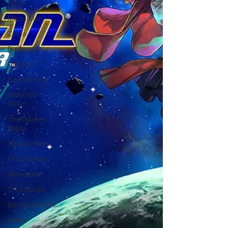
SEGA
Mega Man
Zelda
Bethesda
Capcom
Square Enix
Nintendo
Direct
The Games
Brasil
Sessão Retro
Final Fantasy
Xenoblade
THQ Nordic
Bandai Namco
Indies