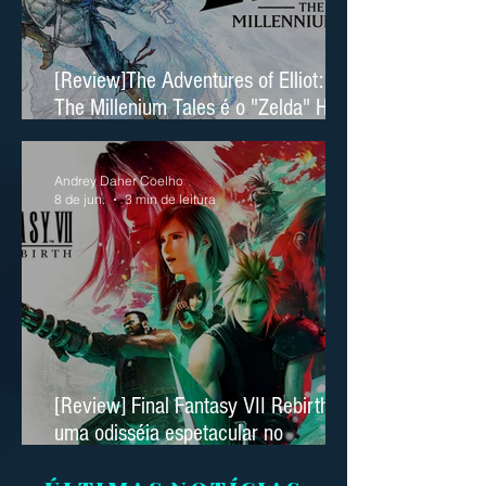
[Review]The Adventures of Elliot:
The Millenium Tales é o "Zelda" HD
2D da Square Enix
Andrey Daher Coelho
8 de jun.
3 min de leitura
[Review] Final Fantasy VII Rebirth é
uma odisséia espetacular no
Nintendo Switch 2