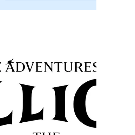
PARANORMASIGHT: THE MERMAID’S
CURSE traz um novo mistério
sobrenatural
PARANORMASIGHT: THE MERMAID’S CURSE,
DISPONÍVEL EM 19 DE FEVEREIRO, TRAZ UM
NOVO MISTÉRIO SOBRENATURAL PARA UMA
ILHA REMOTA (Los Angeles — 11 de fevereiro de
2026) — A SQUARE ENIX anunciou
PARANORMASIGHT: The Mermaid’s Curse , uma
nova aventura de mistério sobrenatural
ambientada no Japão da era Showa, onde
rumores sobre sereias e imortalidade levam um
grupo de estranhos a desvendar uma verdade
arrepiante. O jogo será lançado em 19 de
fevereiro de 2026 e a pré-venda já está