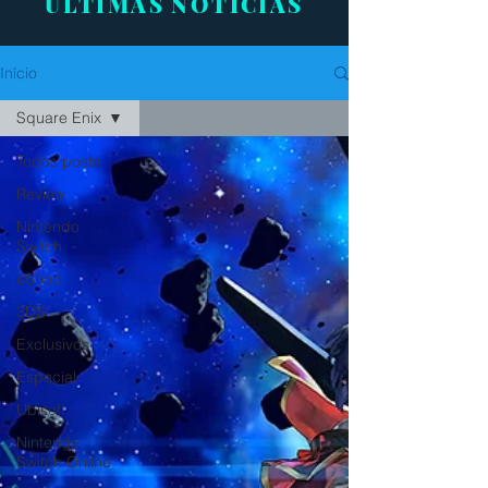
ÚLTIMAS NOTÍCIAS
Início
Square Enix
Todos posts
Review
Nintendo
Switch
eShop
3DS
Exclusivos
Especial
Ubisoft
Nintendo
Switch Online