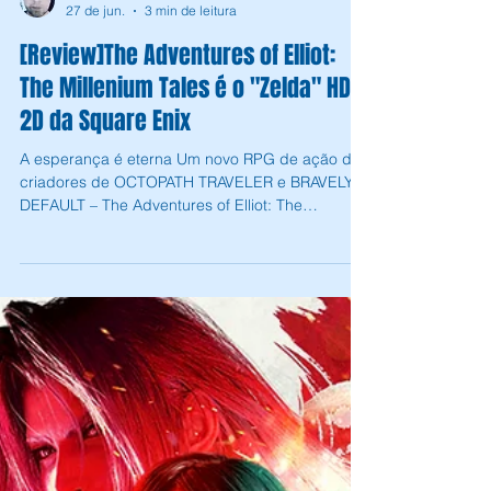
Andrey Daher Coelho
27 de jun.
3 min de leitura
[Review]The Adventures of Elliot:
The Millenium Tales é o "Zelda" HD
2D da Square Enix
A esperança é eterna Um novo RPG de ação dos
criadores de OCTOPATH TRAVELER e BRAVELY
DEFAULT – The Adventures of Elliot: The
Millennium Tales combina visuais deslumbrantes
em HD-2D e jogabilidade de ação e aventura
emocionante pela primeira vez! Num recanto de
um continente infestado por tribos ferais, o
Kingdom of Huther é o último reduto da
humanidade, mantido em segurança por uma