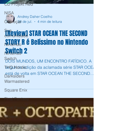
CD Projekt Red
NISA
Começar
Andrey Daher Coelho
Sua
28 de jul.
4 min de leitura
comunidade
[Review] STAR OCEAN THE SECOND
Nintendo
STORY R é Belíssimo no Nintendo
Nintendo
Switch
Switch 2
THQ Nordic
DOIS MUNDOS, UM ENCONTRO FATÍDICO. A
Darksiders
segunda edição da aclamada série STAR OCEAN
Warmastered
está de volta em STAR OCEAN THE SECOND
Square Enix
STORY R. STAR OCEAN THE SECOND STORY R
é uma Odisséia em forma de RPG Este remake
Final Fantasy
inclui tudo aquilo que fez o jogo original ser tão
Final Fantasy 9
excepcional, com elementos adicionais, revivido
com uma estética 2.5D singular, que mistura
Review
personagens feitos de pixels em 2D com
Blizzard
cenários em 3D! Vivencie novas mecânicas de