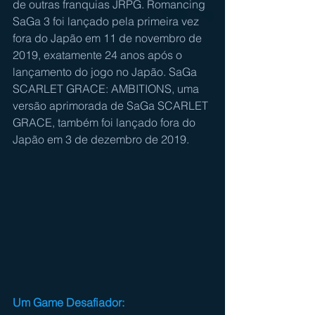
de outras franquias JRPG. Romancing 
SaGa 3 foi lançado pela primeira vez 
fora do Japão em 11 de novembro de 
2019, exatamente 24 anos após o 
lançamento do jogo no Japão. SaGa 
SCARLET GRACE: AMBITIONS, uma 
versão aprimorada de SaGa SCARLET 
GRACE, também foi lançado fora do 
Japão em 3 de dezembro de 2019.
Um Game Desafiador: