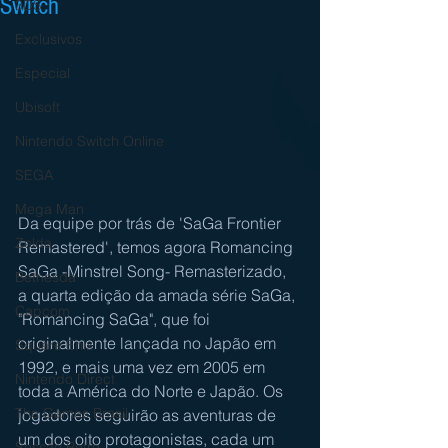
Switch
3DS
Exclusivos
Especial
Ubisoft
Nintendo Switch Online
SEGA
Mega Man
Da equipe por trás de 'SaGa Frontier 
Zelda
Remastered', temos agora Romancing 
SaGa -Minstrel Song- Remasterizado, 
Bethesda
a quarta edição da amada série SaGa, 
Capcom
"Romancing SaGa", que foi 
originalmente lançada no Japão em 
Square Enix
1992, e mais uma vez em 2005 em 
Nintendo Direct
toda a América do Norte e Japão. Os 
The Games Brasil
jogadores seguirão as aventuras de 
um dos oito protagonistas, cada um 
Sessão Retro