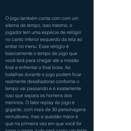
O jogo também conta com com um 
sitema de tempo, isso mesmo, o 
jogador tem uma espécie de relógio 
no canto inferior esquerdo da tela ao 
entrar no menu. Esse relógio é 
basicamente o tempo de jogo que 
você terá para chegar até a missão 
final e enfrentar o final boss. As 
batalhas durante o jogo podem ficar 
realmente desafiadoras conforme o 
tempo vai passando e é exatamente 
isso que separa os homens dos 
meninos. O fator replay do jogo é 
gigante, com mais de 30 personagens 
recrutáveis, mas a questão maior é 
que na primeira vez em que você for 
jogar o game, tudo será como um teste 