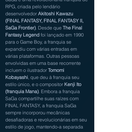
RPG, criada pelo lendário 
desenvolvedor 
Akitoshi Kawazu 
(FINAL FANTASY, FINAL FANTASY II, 
SaGa Frontier)
. Desde que 
The Final 
Fantasy Legend
 foi lançado em 1990 
para o Game Boy, a franquia se 
expandiu com várias entradas em 
várias plataformas. Outras pessoas 
envolvidas em uma base recorrente 
incluem o ilustrador
 Tomomi 
Kobayashi
, que deu à franquia seu 
estilo único, e o compositor 
Kenji Ito 
(franquia Mana)
. Embora a franquia 
SaGa compartilhe suas raízes com 
FINAL FANTASY, a franquia SaGa 
sempre incorporou mecânicas 
desafiadoras e revolucionárias em seu 
estilo de jogo, mantendo-a separada 