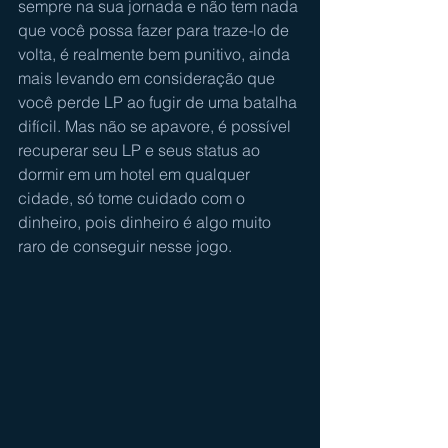
sempre na sua jornada e não tem nada 
que você possa fazer para traze-lo de 
volta, é realmente bem punitivo, ainda 
mais levando em consideração que 
você perde LP ao fugir de uma batalha 
difícil. Mas não se apavore, é possível 
recuperar seu LP e seus status ao 
dormir em um hotel em qualquer 
cidade, só tome cuidado com o 
dinheiro, pois dinheiro é algo muito 
raro de conseguir nesse jogo.