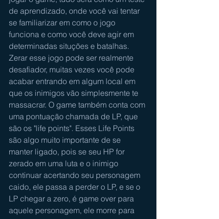
de aprendizado, onde você vai tentar 
se familiarizar em como o jogo 
funciona e como você deve agir em 
determinadas situções e batalhas. 
Zerar esse jogo pode ser realmente 
desafiador, muitas vezes você pode 
acabar entrando em algum local em 
que os inimigos vão simplesmente te 
massacrar. O game também conta com 
uma pontuação chamada de LP, que 
são os "life points". Esses Life Points 
são algo muito importante de se 
manter ligado, pois se seu HP for 
zerado em uma luta e o inimigo 
continuar acertando seu personagem 
caido, ele passa a perder o LP, e se o 
LP chegar a zero, é game over para 
aquele personagem, ele morre para 