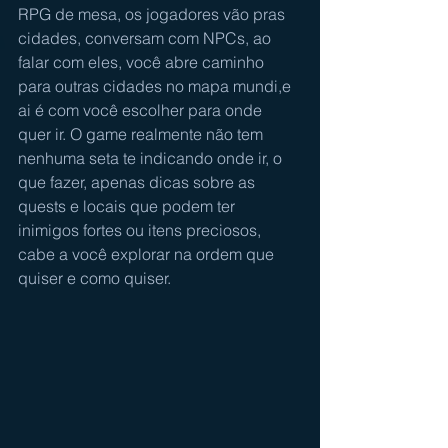
RPG de mesa, os jogadores vão pras 
cidades, conversam com NPCs, ao 
falar com eles, você abre caminho 
para outras cidades no mapa mundi,e 
ai é com você escolher para onde 
quer ir. O game realmente não tem 
nenhuma seta te indicando onde ir, o 
que fazer, apenas dicas sobre as 
quests e locais que podem ter 
inimigos fortes ou itens preciosos, 
cabe a você explorar na ordem que 
quiser e como quiser. 