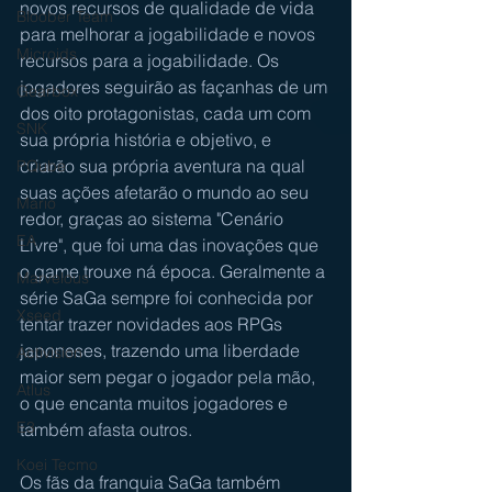
novos recursos de qualidade de vida 
Bloober Team
para melhorar a jogabilidade e novos 
Microids
recursos para a jogabilidade. Os 
jogadores seguirão as façanhas de um 
Gearbox
dos oito protagonistas, cada um com 
SNK
sua própria história e objetivo, e 
criarão sua própria aventura na qual 
PQube
suas ações afetarão o mundo ao seu 
Mario
redor, graças ao sistema "Cenário 
EA
Livre", que foi uma das inovações que 
o game trouxe ná época. Geralmente a 
Marvelous
série SaGa sempre foi conhecida por 
Xseed
tentar trazer novidades aos RPGs 
japoneses, trazendo uma liberdade 
Activision
maior sem pegar o jogador pela mão, 
Atlus
o que encanta muitos jogadores e 
E3
também afasta outros.
Koei Tecmo
Os fãs da franquia SaGa também 