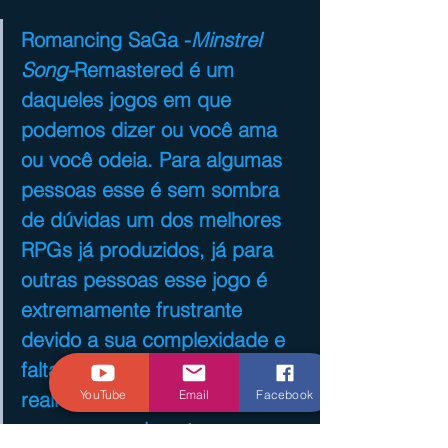
Romancing SaGa -
Minstrel 
Song-
Remastered é um 
daqueles jogos em que 
podemos dizer ou você ama 
ou você odeia. Para algumas 
pessoas esse é sem sombra 
de dúvidas um dos melhores 
RPGs já produzidos, já para 
outras pessoas esse jogo é 
extremamente frustrante 
devido a sua complexidade e 
falta de uma direção. A 
YouTube
Email
Facebook
realidade é que o game 
consegue realmente se 