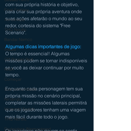
com sua própria história e objetivo, 
Final Fantasy
para criar sua própria aventura onde 
suas ações afetarão o mundo ao seu 
Xenoblade
redor, cortesia do sistema "Free 
THQ Nordic
Scenario".
Bandai Namco
Algumas dicas importantes de jogo:
Indies
O tempo é essencial! Algumas 
CD Projekt Red
missões podem se tornar indisponíveis 
se você as deixar continuar por muito 
NISA
tempo.
Começar
Enquanto cada personagem tem sua 
Sua comunidade
própria missão no cenário principal, 
Nintendo
completar as missões laterais permitirá 
Nintendo Switch
que os jogadores tenham uma viagem 
mais fácil durante todo o jogo.
THQ Nordic
Darksiders Warmastered
Os jogadores não devem se sentir 