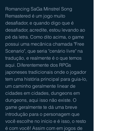
Romancing SaGa Minstrel Song 
Remastered é um jogo muito 
desafiador, e quando digo que é 
desafiador, acredite, estou levando ao 
pé da letra. Como dito acima, o game 
possui uma mecânica chamada "Free 
Scenario", que seria "cenário livre" na 
tradução, e realmente é o que temos 
aqui. Diferentemente dos RPGs 
japoneses tradicionais onde o jogador 
tem uma história principal para guia-lo, 
um caminho geralmente linear de 
cidades em cidades, dungeons em 
dungeons, aqui isso não existe. O 
game geralmente te dá uma breve 
introdução para o personagem que 
você escolhe no início e é isso, o resto 
é com você! Assim com em jogos de 