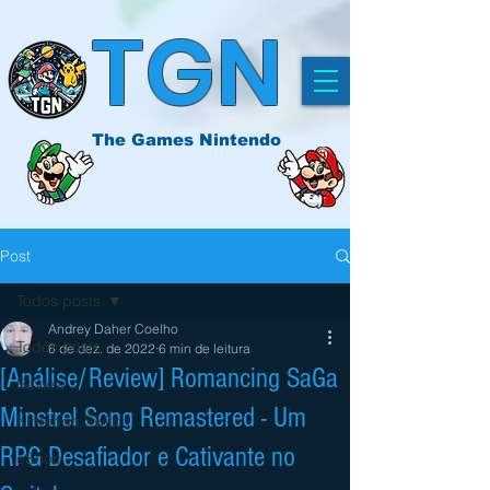
TGN
The Games Nintendo
Post
Todos posts
Andrey Daher Coelho
Todos posts
6 de dez. de 2022
6 min de leitura
[Análise/Review] Romancing SaGa
Review
Minstrel Song Remastered - Um
Nintendo Switch
RPG Desafiador e Cativante no
eShop