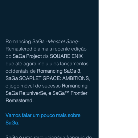
Romancing SaGa -
Minstrel Song-
Remastered é a mais recente edição 
do 
SaGa Project
 da 
SQUARE ENIX
que até agora incluiu os lançamentos 
ocidentais de 
Romancing SaGa 3, 
SaGa SCARLET GRACE: AMBITIONS
, 
o jogo móvel de sucesso 
Romancing 
SaGa Re;univerSe, e SaGa™ Frontier 
Remastered.
Vamos falar um pouco mais sobre 
SaGa.
SaGa é uma revolucionária franquia de 