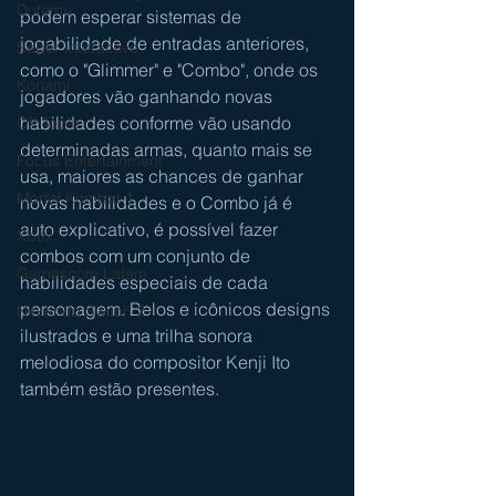
Dotemu
podem esperar sistemas de 
jogabilidade de entradas anteriores, 
Saber Interactive
como o "Glimmer" e "Combo", onde os 
Konami
jogadores vão ganhando novas 
habilidades conforme vão usando 
Off Topic
determinadas armas, quanto mais se 
Focus Entertainment
usa, maiores as chances de ganhar 
Mortal Kombat 1
novas habilidades e o Combo já é 
auto explicativo, é possível fazer 
Xbox
combos com um conjunto de 
Gamescom Latam
habilidades especiais de cada 
personagem. Belos e icônicos designs 
Nintendo Switch 2
ilustrados e uma trilha sonora 
melodiosa do compositor Kenji Ito 
também estão presentes. 