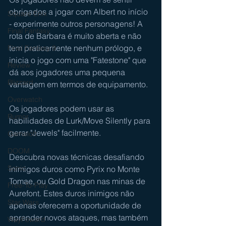
obrigados a jogar com Albert no início 
Square Enix
- experimente outros personagens! A 
Final Fantasy
rota de Barbara é muito aberta e não 
tem praticamente nenhum prólogo, e 
Final Fantasy 9
inicia o jogo com uma "Fatestone" que 
Review
dá aos jogadores uma pequena 
Blizzard
vantagem em termos de equipamento.
Overwatch
Os jogadores podem usar as 
Rumor
habilidades de Lurk/Move Silently para 
gerar "Jewels" facilmente.
Gameloft
DOOM
Descubra novas técnicas desafiando 
Sonic
inimigos duros como Pyrix no Monte 
Tomae, ou Gold Dragon nas minas de 
Free-To-Play
Aurefont. Estes duros inimigos não 
Star Wars
apenas oferecem a oportunidade de 
aprender novos ataques, mas também 
WayFoward