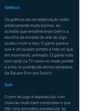
Gráficos
Os gráficos da remasterização estão 
artisticamente muito bonitos, eu 
acredito que envelheceram bem e a 
escolha da tomada de arte do jogo 
ajudou muito a isso. O game parece 
que é um quadro pintato a mão só que 
em movimento, animado. O game roda 
bem tanto na TV como no modo portátil 
e entra no padrão de ótimos remasters 
da Square Enix pro Switch.
Som
O som do jogo é espetacular, com 
músicas muito bem compostas e que 
dão uma atmosfera espetacular ao 