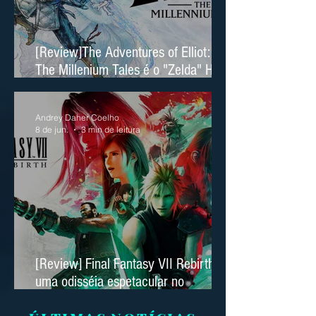
[Review]The Adventures of Elliot:
The Millenium Tales é o "Zelda" HD
2D da Square Enix
Andrey Daher Coelho
8 de jun.
3 min de leitura
[Review] Final Fantasy VII Rebirth é
uma odisséia espetacular no
Nintendo Switch 2