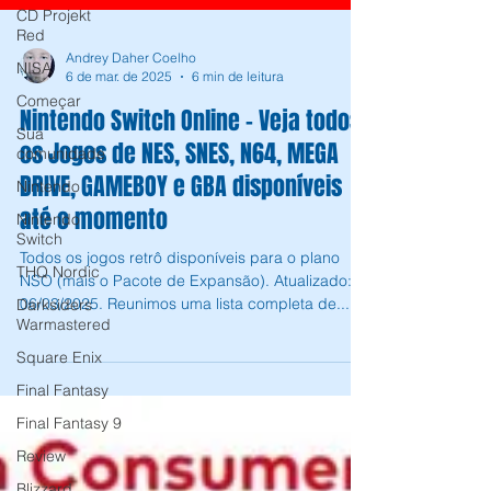
CD Projekt
Red
NISA
Andrey Daher Coelho
Começar
6 de mar. de 2025
6 min de leitura
Sua
Nintendo Switch Online - Veja todos
comunidade
os Jogos de NES, SNES, N64, MEGA
Nintendo
DRIVE, GAMEBOY e GBA disponíveis
Nintendo
Switch
até o momento
THQ Nordic
Todos os jogos retrô disponíveis para o plano
Darksiders
NSO (mais o Pacote de Expansão). Atualizado:
Warmastered
06/03/2025. Reunimos uma lista completa de...
Square Enix
Final Fantasy
Final Fantasy 9
Review
Blizzard