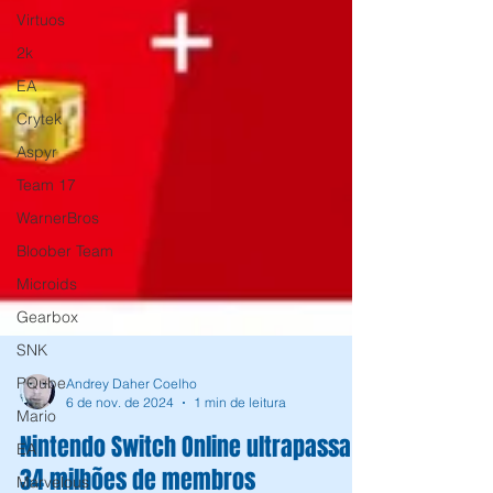
Virtuos
2k
EA
Crytek
Aspyr
Team 17
WarnerBros
Bloober Team
Microids
Gearbox
SNK
PQube
Mario
EA
Andrey Daher Coelho
6 de nov. de 2024
1 min de leitura
Marvelous