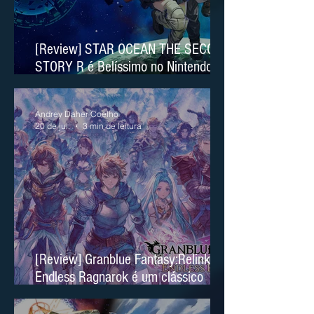
[Review] STAR OCEAN THE SECOND
STORY R é Belíssimo no Nintendo
Switch 2
Andrey Daher Coelho
20 de jul.
3 min de leitura
[Review] Granblue Fantasy:Relink
Endless Ragnarok é um clássico
moderno no Nintendo Switch 2