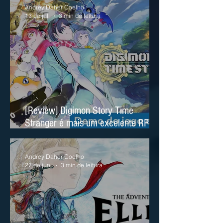
Andrey Daher Coelho
13 de jul.
3 min de leitura
[Review] Digimon Story Time
Stranger é mais um excelente RPG
no Nintendo Switch 2
Andrey Daher Coelho
27 de jun.
3 min de leitura