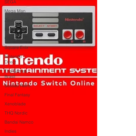
SEGA
Mega Man
Zelda
Bethesda
Capcom
Square Enix
Nintendo
Direct
The Games
Brasil
Sessão Retro
Final Fantasy
Xenoblade
THQ Nordic
Bandai Namco
Indies