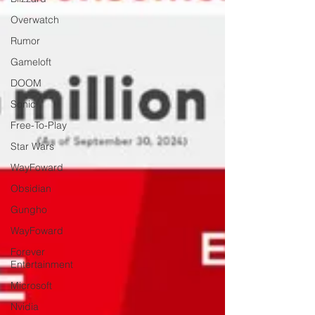
Overwatch
Rumor
Gameloft
DOOM
Sonic
Free-To-Play
Star Wars
WayFoward
Obsidian
Gungho
WayFoward
Forever
Entertainment
Microsoft
Nvidia