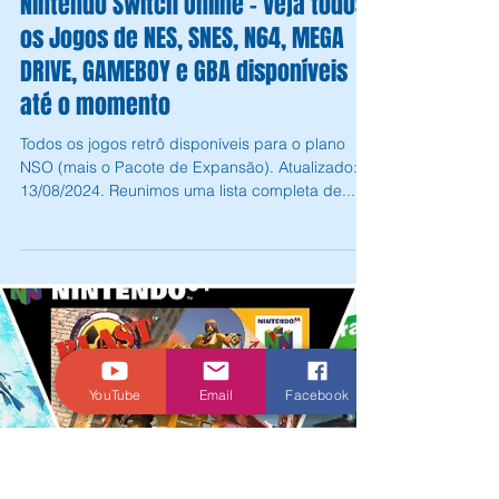
Andrey Daher Coelho
12 de abr. de 2024
6 min de leitura
Nintendo Switch Online - Veja todos
os Jogos de NES, SNES, N64, MEGA
DRIVE, GAMEBOY e GBA disponíveis
até o momento
Todos os jogos retrô disponíveis para o plano
NSO (mais o Pacote de Expansão). Atualizado:
YouTube
Email
Facebook
13/08/2024. Reunimos uma lista completa de...