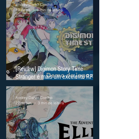
Andrey Daher Coelho
13 de jul.
3 min de leitura
[Review] Digimon Story Time
Stranger é mais um excelente RPG
no Nintendo Switch 2
Andrey Daher Coelho
27 de jun.
3 min de leitura