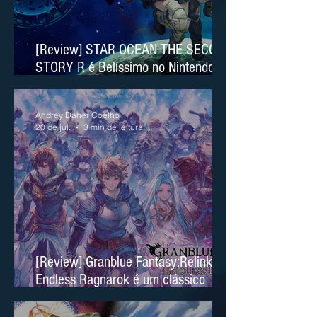
[Review] STAR OCEAN THE SECOND
STORY R é Belíssimo no Nintendo
Switch 2
Andrey Daher Coelho
20 de jul.
3 min de leitura
[Review] Granblue Fantasy:Relink
Endless Ragnarok é um clássico
moderno no Nintendo Switch 2