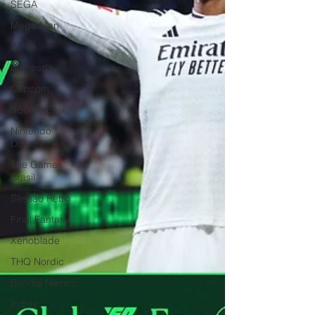
SEGA
Mega Man
Zelda
Bethesda
Capcom
Square Enix
Nintendo
Direct
The Games
Brasil
Sessão Retro
Final Fantasy
Xenoblade
THQ Nordic
Bandai Namco
Indies