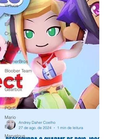
Virtuos
2k
EA
Crytek
Aspyr
Team 17
WarnerBros
Bloober Team
Microids
Gearbox
SNK
PQube
Mario
EA
Marvelous