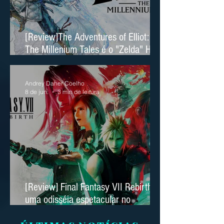
[Review]The Adventures of Elliot:
The Millenium Tales é o "Zelda" HD
2D da Square Enix
Andrey Daher Coelho
8 de jun.
3 min de leitura
[Review] Final Fantasy VII Rebirth é
uma odisséia espetacular no
Nintendo Switch 2