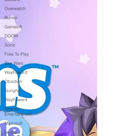
Overwatch
Rumor
Gameloft
DOOM
Sonic
Free-To-Play
Star Wars
WayFoward
Obsidian
Gungho
WayFoward
Forever
Entertainment
Microsoft
Nvidia