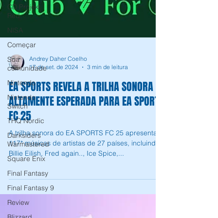
CD Projekt
Red
NISA
Começar
Sua
comunidade
Andrey Daher Coelho
Nintendo
17 de set. de 2024
3 min de leitura
Nintendo
EA SPORTS REVELA A TRILHA SONORA
Switch
ALTAMENTE ESPERADA PARA EA SPORTS
THQ Nordic
FC 25
Darksiders
Warmastered
A trilha sonora do EA SPORTS FC 25 apresenta
Square Enix
117* músicas de artistas de 27 países, incluindo
Final Fantasy
Billie Eilish, Fred again.., Ice Spice,...
Final Fantasy 9
Review
Blizzard