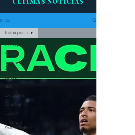
ÚLTIMAS NOTÍCIAS
Início
Todos posts
Todos posts
Review
Nintendo
Switch
eShop
3DS
Exclusivos
Especial
Ubisoft
Nintendo
Switch Online