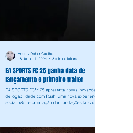
Andrey Daher Coelho
18 de jul. de 2024
3 min de leitura
EA SPORTS FC 25 ganha data de
lançamento e primeiro trailer
EA SPORTS FC™ 25 apresenta novas inovações