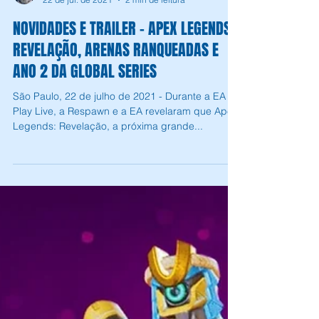
Andrey Daher Coelho
22 de jul. de 2021
2 min de leitura
NOVIDADES E TRAILER - APEX LEGENDS:
REVELAÇÃO, ARENAS RANQUEADAS E
ANO 2 DA GLOBAL SERIES
São Paulo, 22 de julho de 2021 - Durante a EA
Play Live, a Respawn e a EA revelaram que Apex
Legends: Revelação, a próxima grande...