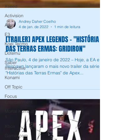
Xseed
Activision
Atlus
E3
Koei Tecmo
Andrey Daher Coelho
4 de jan. de 2022
1 min de leitura
Dotemu
[TRAILER] APEX LEGENDS - "HISTÓRIA
Saber
Interactive
DAS TERRAS ERMAS: GRIDIRON"
Konami
São Paulo, 4 de janeiro de 2022 – Hoje, a EA e a
Off Topic
Respawn lançaram o mais novo trailer da série
"Histórias das Terras Ermas" de Apex...
Focus
Entertainment
Mortal Kombat
1
Xbox
Gamescom