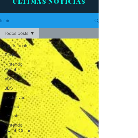
ÚLTIMAS NOTÍCIAS
Início
Todos posts
Todos posts
Review
Nintendo
Switch
eShop
3DS
Exclusivos
Especial
Ubisoft
Nintendo
Switch Online