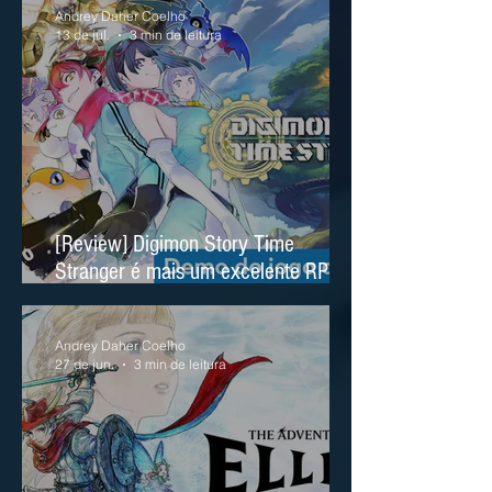
Andrey Daher Coelho
13 de jul.
3 min de leitura
[Review] Digimon Story Time
Stranger é mais um excelente RPG
no Nintendo Switch 2
Andrey Daher Coelho
27 de jun.
3 min de leitura