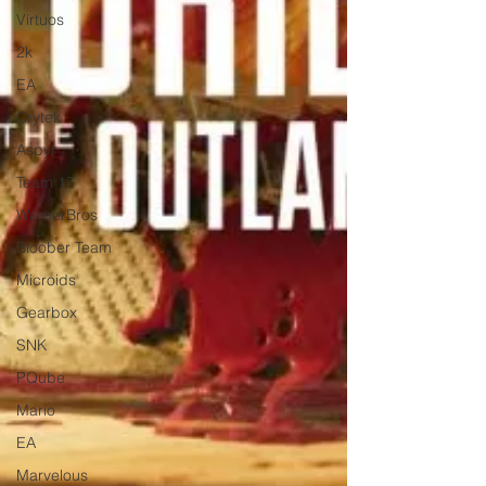
Virtuos
2k
EA
Crytek
Aspyr
Team 17
WarnerBros
Bloober Team
Microids
Gearbox
SNK
PQube
Mario
EA
Marvelous