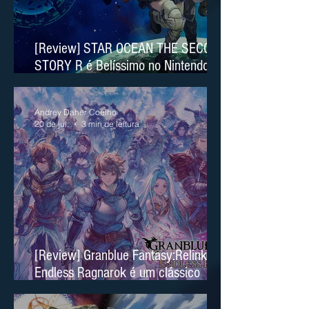
[Review] STAR OCEAN THE SECOND
STORY R é Belíssimo no Nintendo
Switch 2
Andrey Daher Coelho
20 de jul.
3 min de leitura
[Review] Granblue Fantasy:Relink
Endless Ragnarok é um clássico
moderno no Nintendo Switch 2