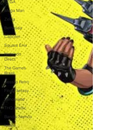
SEGA
Mega Man
Zelda
Bethesda
Capcom
Square Enix
Nintendo
Direct
The Games
Brasil
Sessão Retro
Final Fantasy
Xenoblade
THQ Nordic
Bandai Namco
Indies