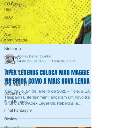
CD Projekt
Red
NISA
Começar
Sua
comunidade
Nintendo
Nintendo
Switch
Andrey Daher Coelho
THQ Nordic
24 de jan. de 2022
1 min de leitura
Darksiders
APEX LEGENDS COLOCA MAD MAGGIE
Warmastered
NA BRIGA COMO A MAIS NOVA LENDA
Square Enix
São Paulo, 24 de janeiro de 2022 – Hoje, a EA e a
Final Fantasy
Respawn Entertainment lançaram um novo trailer
Final Fantasy 9
anunciando Apex Legends: Rebeldia, a...
Review
Blizzard