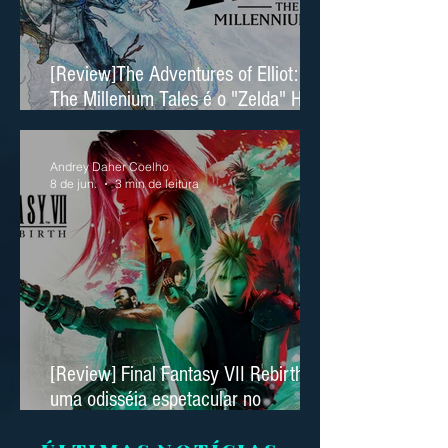
[Review]The Adventures of Elliot:
The Millenium Tales é o "Zelda" HD
2D da Square Enix
Andrey Daher Coelho
8 de jun.
3 min de leitura
[Review] Final Fantasy VII Rebirth é
uma odisséia espetacular no
Nintendo Switch 2