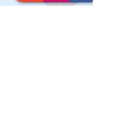
Gostou da leitura? Doe agora e me
ajude a proporcionar notícias e análises
aos meus leitores
© Criado por Andrey Daher Coelho.