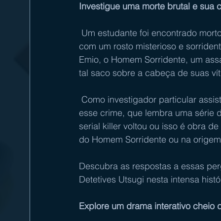
Investigue uma morte brutal e sua
 Um estudante foi encontrado morto! Sua cabeça estava coberta por um saco de papel 
com um rosto misterioso e sorriden
Emio, o Homem Sorridente, um ass
tal saco sobre a cabeça de suas ví
 Como investigador particular assistente, você tem a tarefa de ajudar a polícia a resolver 
esse crime, que lembra uma série d
serial killer voltou ou isso é obra 
do Homem Sorridente ou na origem
Descubra as respostas a essas pe
Detetives Utsugi nesta intensa histó
Explore um drama interativo cheio 