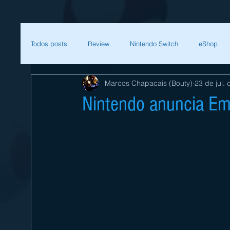
Todos posts
Review
Nintendo Switch
eShop
Marcos Chapacais (Bouty)
23 de jul.
SEGA
Mega Man
Zelda
Bethesda
Nintendo anuncia Em
Sessão Retro
Final Fantasy
Xenoblade
T
Começar
Sua comunidade
Nintendo
Nint