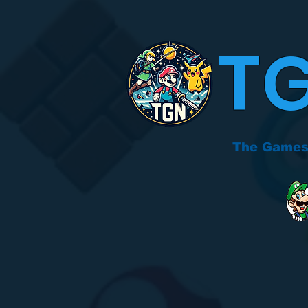
T
The Games