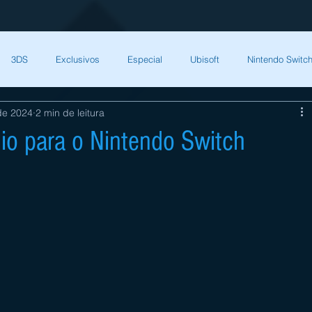
3DS
Exclusivos
Especial
Ubisoft
Nintendo Switch
 de 2024
2 min de leitura
Capcom
Square Enix
Nintendo Direct
The Games Brasil
io para o Nintendo Switch
HQ Nordic
Bandai Namco
Indies
CD Projekt Red
NI
endo Switch
THQ Nordic
Darksiders Warmastered