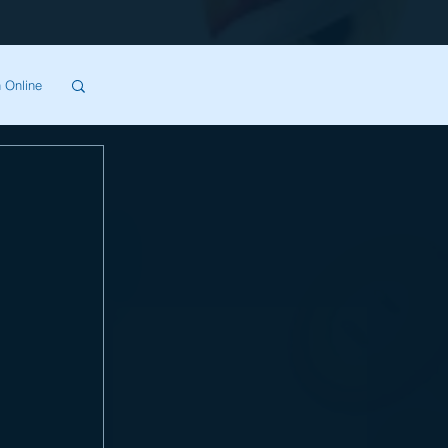
 Online
SA