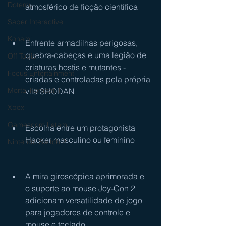
Dotemu
atmosférico de ficção científica
Saber Interactive
Konami
Enfrente armadilhas perigosas, 
quebra-cabeças e uma legião de 
Off Topic
criaturas hostis e mutantes - 
Focus Entertainment
criadas e controladas pela própria 
Mortal Kombat 1
vilã SHODAN
Xbox
Gamescom Latam
Escolha entre um protagonista 
Hacker masculino ou feminino
Nintendo Switch 2
A mira giroscópica aprimorada e 
o suporte ao mouse Joy-Con 2 
adicionam versatilidade de jogo 
para jogadores de controle e 
mouse e teclado