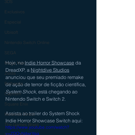
3DS
Exclusivos
Especial
Ubisoft
Nintendo Switch Online
SEGA
Hoje, no 
Indie Horror Showcase
 da 
Mega Man
DreadXP, a 
Nightdive Studios
Zelda
anunciou que seu premiado remake 
Bethesda
de ação de terror de ficção científica, 
System Shock
, está chegando ao 
Capcom
Nintendo Switch e Switch 2.
Square Enix
Assista ao trailer do System Shock 
Nintendo Direct
Indie Horror Showcase Switch aqui:
The Games Brasil
https://www.youtube.com/watch?
v=ZDQvNdwrYqg
Sessão Retro