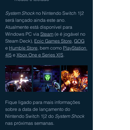
System Shock
 no Nintendo Switch 1|2 
será lançado ainda este ano. 
Atualmente está disponível para 
Windows PC via 
Steam
 (e é jogável no 
Steam Deck), 
Epic Games Store
, 
GOG
e 
Humble Store
, bem como 
PlayStation 
4|5
 e 
Xbox One e Series X|S
.
Fique ligado para mais informações 
sobre a data de lançamento do 
Nintendo Switch 1|2 do 
System Shock
nas próximas semanas.