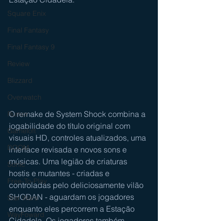
Square Enix
Final Fantasy
Final Fantasy 9
Review
Blizzard
Overwatch
O remake de System Shock combina a 
Rumor
jogabilidade do título original com 
Gameloft
visuais HD, controles atualizados, uma 
DOOM
interface revisada e novos sons e 
músicas. Uma legião de criaturas 
Sonic
hostis e mutantes - criadas e 
Free-To-Play
controladas pelo deliciosamente vilão 
SHODAN - aguardam os jogadores 
Star Wars
enquanto eles percorrem a Estação 
WayFoward
Cidadela. Os jogadores também 