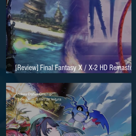
[Review] Final Fantasy X / X-2 HD Remaster
sublime no Nintendo Switch 2
Andrey Daher Coelho
13 de jul.
3 min de leitura