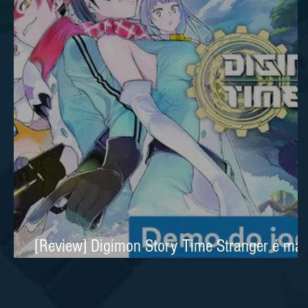
[Review] Digimon Story Time Stranger é mai
um excelente RPG no Nintendo Switch 2