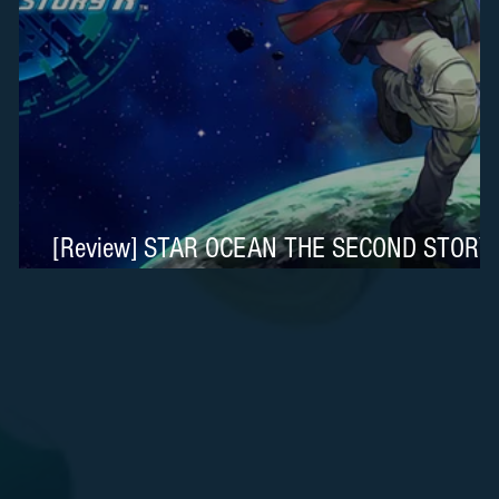
 é
[Review] STAR OCEAN THE SECOND STORY
R é Belíssimo no Nintendo Switch 2