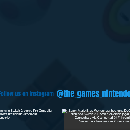
@the_games_nintend
Follow us on Instagram