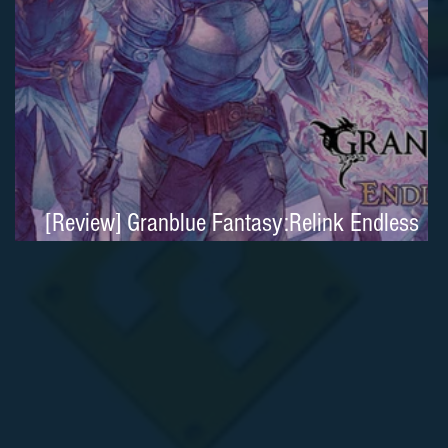
[Review] Granblue Fantasy:Relink Endless
Ragnarok é um clássico moderno no Nintend
Switch 2