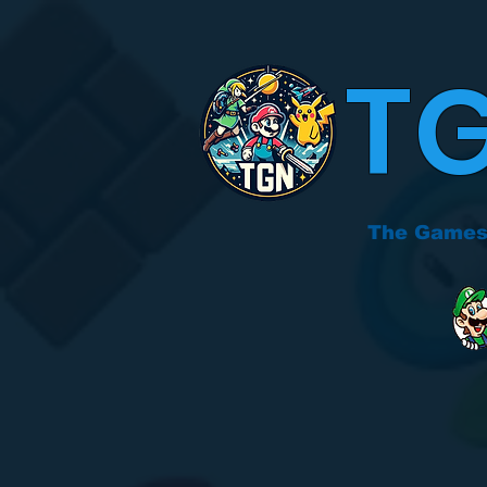
T
The Games