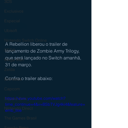
3DS
Exclusivos
Especial
Ubisoft
Nintendo Switch Online
A Rebellion liberou o trailer de 
SEGA
lançamento de Zombie Army Trilogy, 
que será lançado no Switch amanhã, 
Mega Man
31 de março.
Zelda
Confira o trailer abaixo:
Bethesda
Capcom
https://www.youtube.com/watch?
Square Enix
time_continue=4&v=BSbTVJg4ki4&feature=
Nintendo Direct
emb_title
The Games Brasil
Sessão Retro