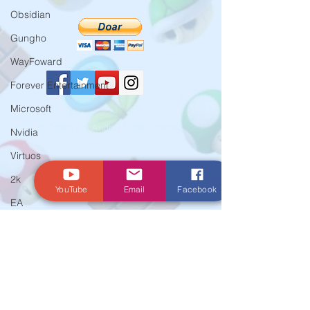
Obsidian
Gungho
WayFoward
Forever Entertainment
Microsoft
© Criado por Andrey Daher Coelho.
Nvidia
Virtuos
2k
YouTube
Email
Facebook
EA
Crytek
Aspyr
Team 17
WarnerBros