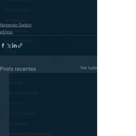
Final Fantasy
Xenoblade
Nintendo Switch
THQ Nordic
eShop
Bandai Namco
Indies
CD Projekt Red
Ver tudo
Posts recentes
NISA
Começar
Sua comunidade
Nintendo
Nintendo Switch
THQ Nordic
Darksiders Warmastered