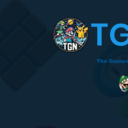
T
The Games