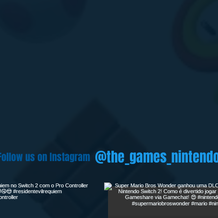
@the_games_nintend
Follow us on Instagram