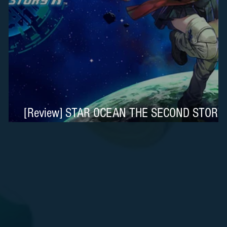
 é
[Review] STAR OCEAN THE SECOND STORY
R é Belíssimo no Nintendo Switch 2