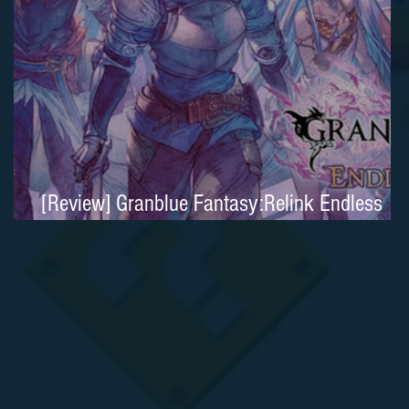
[Review] Granblue Fantasy:Relink Endless
Ragnarok é um clássico moderno no Nintend
Switch 2