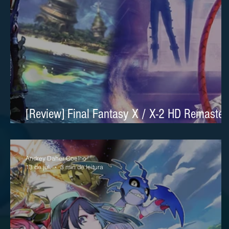
[Review] Final Fantasy X / X-2 HD Remaster
sublime no Nintendo Switch 2
Andrey Daher Coelho
13 de jul.
3 min de leitura