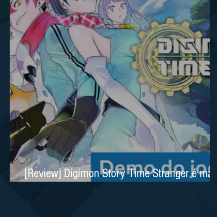
[Review] Digimon Story Time Stranger é mai
um excelente RPG no Nintendo Switch 2