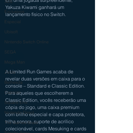
Em uma jogada surpreendente, 
3DS
Yakuza Kiwami ganhará um 
Exclusivos
lançamento físico no Switch.
Especial
Ubisoft
Nintendo Switch Online
SEGA
Mega Man
A Limited Run Games acaba de 
Zelda
revelar duas versões em caixa para o 
Bethesda
console – Standard e Classic Edition. 
Capcom
Para aqueles que escolherem a 
Classic Edition, vocês receberão uma 
Square Enix
cópia do jogo, uma caixa premium 
Nintendo Direct
com brilho especial e capa protetora, 
trilha sonora, suporte de acrílico 
The Games Brasil
colecionável, cards Mesuking e cards 
Sessão Retro