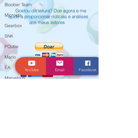
Bloober Team
Gostou da leitura? Doe agora e me
Microids
ajude a proporcionar notícias e análises
aos meus leitores
Gearbox
SNK
PQube
Mario
EA
YouTube
Email
Facebook
Marvelous
Xseed
© Criado por Andrey Daher Coelho.
Activision
Atlus
E3
Koei Tecmo