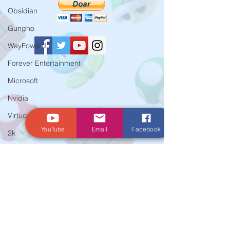
Obsidian
Gungho
WayFoward
Forever Entertainment
© Criado por Andrey Daher Coelho.
Microsoft
Nvidia
Virtuos
YouTube
Email
Facebook
2k
EA
Crytek
Aspyr
Team 17
WarnerBros