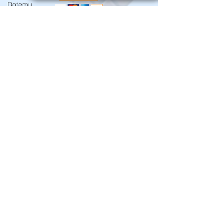
Dotemu
Saber Interactive
Konami
Off Topic
© Criado por Andrey Daher Coelho.
Focus Entertainment
Mortal Kombat 1
Xbox
Gamescom Latam
Nintendo Switch 2