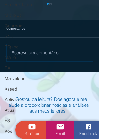
Bloober Team
Microids
Gearbox
Comentários
SNK
PQube
Escreva um comentário
[Review] Digimon Story Time
ANNAPURNA INTERAC
Mario
Stranger é mais um excelente RPG
BLUETWELVE STUDI
no Nintendo Switch 2
STRAY NO NINTENDO
EA
HOJE
Marvelous
Xseed
Gostou da leitura? Doe agora e me
Activision
ajude a proporcionar notícias e análises
Atlus
aos meus leitores
E3
Koei Tecmo
YouTube
Email
Facebook