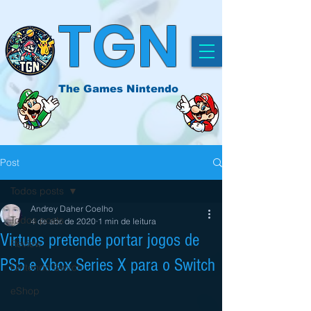
TGN
The Games Nintendo
Post
Todos posts
Andrey Daher Coelho
Todos posts
4 de abr. de 2020
1 min de leitura
Virtuos pretende portar jogos de
Review
PS5 e Xbox Series X para o Switch
Nintendo Switch
eShop