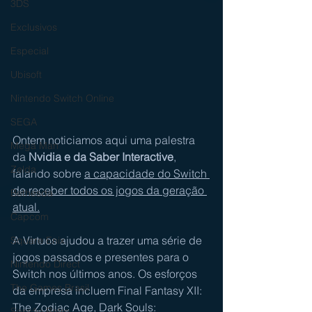
3DS
Exclusivos
Especial
Ubisoft
Nintendo Switch Online
SEGA
Ontem noticiamos aqui uma palestra 
Mega Man
da 
Nvidia e da Saber Interactive
, 
Zelda
falando sobre 
a capacidade do Switch 
de receber todos os jogos da geração 
Bethesda
atual.
Capcom
A Virtuos ajudou a trazer uma série de 
Square Enix
jogos passados ​​e presentes para o 
Nintendo Direct
Switch nos últimos anos. Os esforços 
The Games Brasil
da empresa incluem Final Fantasy XII: 
The Zodiac Age, Dark Souls: 
Sessão Retro