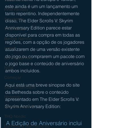
este ainda é um um lançamento um 
Final Fantasy
tanto repentino. Independentemente 
Xenoblade
disso, The Elder Scrolls V: Skyrim 
Anniversary Edition parece estar 
THQ Nordic
disponível para compra em todas as 
Bandai Namco
regiões, com a opção de os jogadores 
Indies
atualizarem de uma versão existente 
do jogo ou comprarem um pacote com 
CD Projekt Red
o jogo base e conteúdo de aniversário 
NISA
ambos incluídos.
Começar
Aqui está uma breve sinopse do site 
Sua comunidade
da Bethesda sobre o conteúdo 
Nintendo
apresentado em The Elder Scrolls V: 
Skyrim Anniversary Edition:
Nintendo Switch
THQ Nordic
A Edição de Aniversário inclui 
Darksiders Warmastered