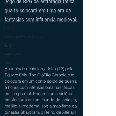
Jogo de RPG de estratégia tática 
3DS
que te colocará em uma era de 
Exclusivos
fantasias com influencia medieval.
Especial
Ubisoft
Nintendo Switch Online
SEGA
Mega Man
Zelda
Anunciado nesta terça-feira (12) pela 
Bethesda
Square Enix, The DioFild Chronicle te 
Capcom
colocará em um conto épico de guerra 
e honra com intensas batalhas táticas 
Square Enix
em tempo real. Encarne uma história 
Nintendo Direct
ambientada em um mundo de fantasia, 
medieval moderna, s
ob a mão firme da 
The Games Brasil
dinastia Shaytham, o Reino de Alletain 
Sessão Retro