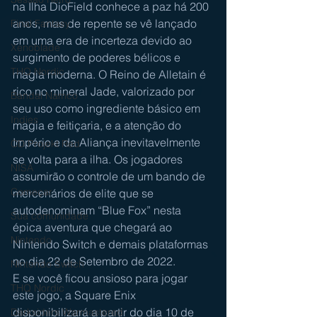
na Ilha DioField conhece a paz há 200 
anos, mas de repente se vê lançado 
Final Fantasy
em uma era de incerteza devido ao 
Xenoblade
surgimento de poderes bélicos e 
THQ Nordic
magia moderna. O Reino de Alletain é 
rico no mineral Jade, valorizado por 
Bandai Namco
seu uso como ingrediente básico em 
Indies
magia e feitiçaria, e a atenção do 
Império e da Aliança inevitavelmente 
CD Projekt Red
se volta para a ilha. Os jogadores 
NISA
assumirão o controle de um bando de 
Começar
mercenários de elite que se 
autodenominam “Blue Fox” nesta 
Sua comunidade
épica aventura que chegará ao 
Nintendo
Nintendo Switch e demais plataformas 
no dia 22 de Setembro de 2022. 
Nintendo Switch
E se você ficou ansioso para jogar 
THQ Nordic
este jogo, a Square Enix 
disponibilizará a partir do dia 10 de 
Darksiders Warmastered