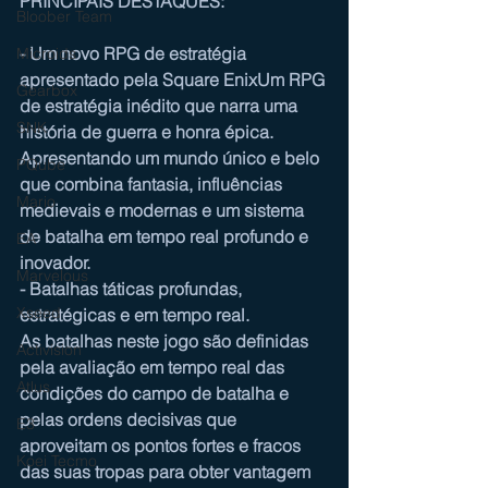
PRINCIPAIS DESTAQUES:
Bloober Team
- Um novo RPG de estratégia 
Microids
apresentado pela Square EnixUm RPG 
Gearbox
de estratégia inédito que narra uma 
SNK
história de guerra e honra épica. 
Apresentando um mundo único e belo 
PQube
que combina fantasia, influências 
Mario
medievais e modernas e um sistema 
de batalha em tempo real profundo e 
EA
inovador.
Marvelous
- Batalhas táticas profundas, 
Xseed
estratégicas e em tempo real.
As batalhas neste jogo são definidas 
Activision
pela avaliação em tempo real das 
Atlus
condições do campo de batalha e 
pelas ordens decisivas que 
E3
aproveitam os pontos fortes e fracos 
Koei Tecmo
das suas tropas para obter vantagem 