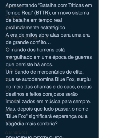
Apresentando "Batalha com Táticas em 
Obsidian
Tempo Real" (BTTR), um novo sistema 
Gungho
de batalha em tempo real 
profundamente estratégico.
WayFoward
A era de mitos abre alas para uma era 
Forever Entertainment
de grande conflito…
Microsoft
O mundo dos homens está 
mergulhado em uma época de guerras 
Nvidia
que persiste há anos.
Virtuos
Um bando de mercenários de elite, 
que se autodenomina Blue Fox, surgiu 
2k
no meio das chamas e do caos, e seus 
EA
destinos e feitos corajosos serão 
Crytek
imortalizados em música para sempre.
Mas, depois que tudo passar, o nome 
Aspyr
"Blue Fox" significará esperança ou a 
Team 17
tragédia mais sombria?
WarnerBros