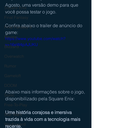
Agosto, uma versão demo para que 
Square Enix
você possa testar o jogo. 
Final Fantasy
Confira abaixo o trailer de anúncio do 
Final Fantasy 9
game:
Review
https://www.youtube.com/watch?
v=16eW4pAJUKU
Blizzard
Overwatch
Rumor
Gameloft
DOOM
Abaixo mais informações sobre o jogo, 
Sonic
disponibilizado pela Square Enix:
Free-To-Play
Uma história corajosa e imersiva 
Star Wars
trazida à vida com a tecnologia mais 
WayFoward
recente. 