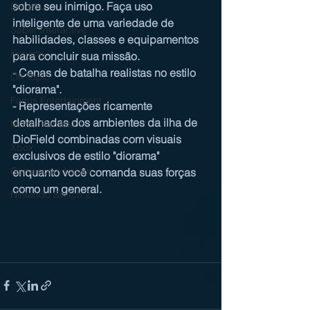
sobre seu inimigo. Faça uso 
Dotemu
inteligente de uma variedade de 
Saber Interactive
habilidades, classes e equipamentos 
Konami
para concluir sua missão.
- Cenas de batalha realistas no estilo 
Off Topic
"diorama".
Focus Entertainment
- Representações ricamente 
detalhadas dos ambientes da ilha de 
Mortal Kombat 1
DioField combinadas com visuais 
Xbox
exclusivos de estilo "diorama" 
Gamescom Latam
enquanto você comanda suas forças 
como um general.
Nintendo Switch 2