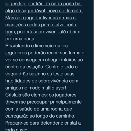
rogue-lite: por trás de cada porta há 
Bloober Team
algo desagradável, novo e diferente. 
Microids
Mas se o jogador tiver as armas e 
Gearbox
munições certas para o alvo certo, 
bem, poderá sobreviver... até abrir a 
SNK
próxima porta.
PQube
Recrutando o time suicida: os 
jogadores poderão reunir sua turma e 
Mario
ver se conseguem chegar inteiros ao 
EA
centro da estação. Controle todo o 
esquadrão sozinho ou teste suas 
Marvelous
habilidades de sobrevivência com 
Xseed
amigos no modo multiplayer!
Activision
Cristais são eternos: os jogadores 
devem se preocupar principalmente 
Atlus
com a saúde de uma rocha que 
E3
carregarão ao longo do caminho. 
Prepare-se para defender o cristal a 
Koei Tecmo
todo custo.