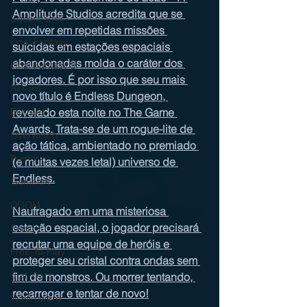
Amplitude Studios acredita que se 
Square Enix
envolver em repetidas missões 
Final Fantasy
suicidas em estações espaciais 
abandonadas molda o caráter dos 
Final Fantasy 9
jogadores. É por isso que seu mais 
Review
novo título é Endless Dungeon, 
Blizzard
revelado esta noite no The Game 
Awards. Trata-se de um rogue-lite de 
Overwatch
ação tática, ambientado no premiado 
Rumor
(e muitas vezes letal) universo de 
Endless.
Gameloft
DOOM
Naufragado em uma misteriosa 
estação espacial, o jogador precisará 
Sonic
recrutar uma equipe de heróis e 
Free-To-Play
proteger seu cristal contra ondas sem 
Star Wars
fim de monstros. Ou morrer tentando, 
recarregar e tentar de novo!
WayFoward