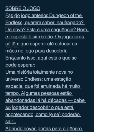
Obsidian
SOBRE O JOGO
Fãs do jogo anterior, Dungeon of the 
Gungho
Endless, querem saber: naufragado? 
WayFoward
De novo? Esta é uma sequência? Bem, 
Forever Entertainment
a resposta é sim e não. Os jogadores 
só têm que esperar até colocar as 
Microsoft
mãos no jogo para descobrir. 
Nvidia
Enquanto isso, aqui está o que se 
pode esperar:
Virtuos
Uma história totalmente nova no 
2k
universo Endless: uma estação 
espacial que foi arruinada há muito 
EA
tempo. Algumas pessoas estão 
Crytek
abandonadas lá há décadas — cabe 
Aspyr
ao jogador descobrir o que está 
acontecendo, como (e se) poderão 
Team 17
sair...
WarnerBros
Abrindo novas portas para o gênero 