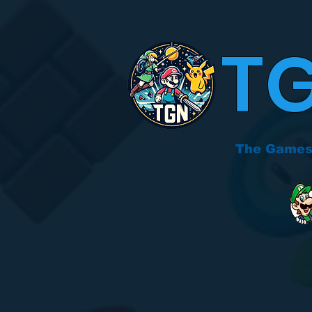
T
The Games