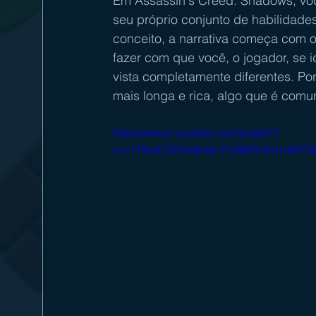
Em Assassin's Creed: Shadows, voc
seu próprio conjunto de habilidade
conceito, a narrativa começa com o
fazer com que você, o jogador, se 
vista completamente diferentes. Por
mais longa e rica, algo que é com
https://www.youtube.com/watch?
v=r1TfsJCXEKk&list=PLMkRidld1oN7Q