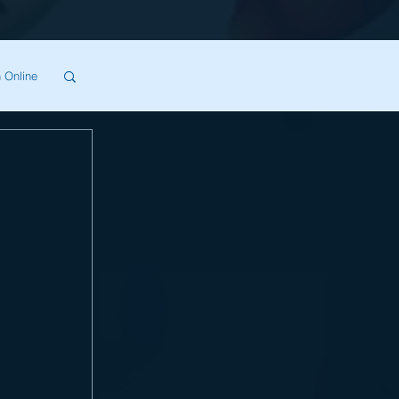
 Online
SA