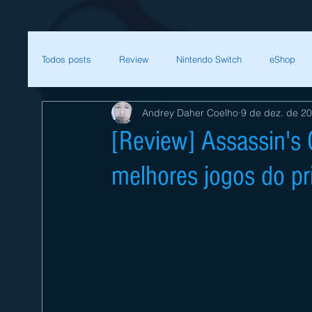
Todos posts
Review
Nintendo Switch
eShop
Andrey Daher Coelho
9 de dez. de 2
SEGA
Mega Man
Zelda
Bethesda
[Review] Assassin's
melhores jogos do pr
Sessão Retro
Final Fantasy
Xenoblade
T
Começar
Sua comunidade
Nintendo
Nint