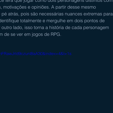
ê terá que jogar como dois personagens distintos com
s, motivações e opiniões. A partir desse mesmo 
 pé atrás, pois são necessárias nuances extremas para
identifique totalmente e mergulhe em dois pontos de 
 outro lado, isso torna a história de cada personagem 
um de se ver em jogos de RPG.
hFRawJrld9czunI8aA30&index=4&t=1s