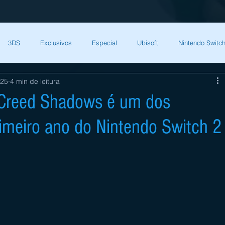
3DS
Exclusivos
Especial
Ubisoft
Nintendo Switch
025
4 min de leitura
Capcom
Square Enix
Nintendo Direct
The Games Brasil
 Creed Shadows é um dos
imeiro ano do Nintendo Switch 2
HQ Nordic
Bandai Namco
Indies
CD Projekt Red
NI
endo Switch
THQ Nordic
Darksiders Warmastered