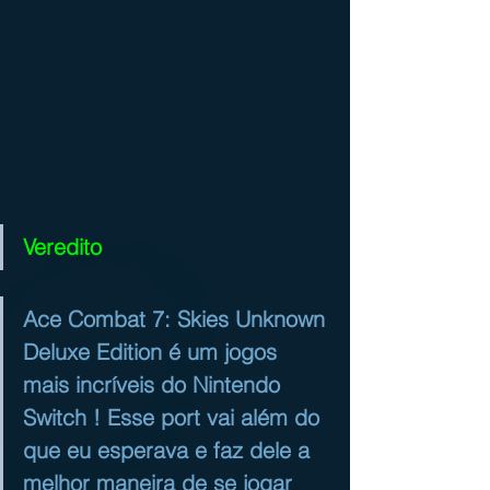
Veredito
Ace Combat 7: Skies Unknown 
Deluxe Edition é um jogos 
mais incríveis do Nintendo 
Switch ! Esse port vai além do 
que eu esperava e faz dele a 
melhor maneira de se jogar 