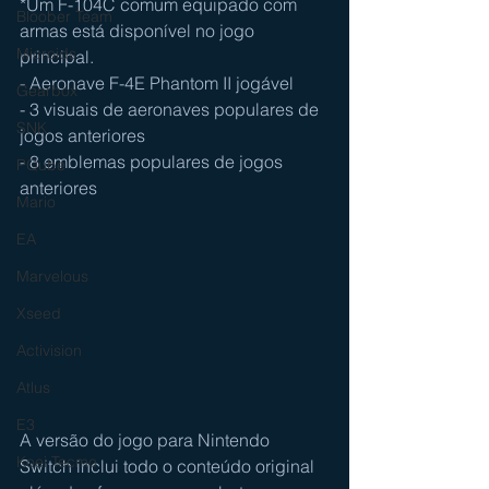
*Um F-104C comum equipado com 
Bloober Team
armas está disponível no jogo 
Microids
principal.
- Aeronave F-4E Phantom II jogável
Gearbox
- 3 visuais de aeronaves populares de 
SNK
jogos anteriores
- 8 emblemas populares de jogos 
PQube
anteriores
Mario
EA
Marvelous
Xseed
Activision
Atlus
E3
A versão do jogo para Nintendo 
Koei Tecmo
Switch inclui todo o conteúdo original 