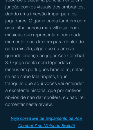
junção com os visuais deslumbrantes, 
dando uma imersão ímpar para os 
jogadores. O game conta também com 
uma trilha sonora maravilhosa, com 
músicas que representam bem cada 
momento e nos trazem para dentro de 
cada missão, algo que eu amava 
quando criança ao jogar Ace Combat 
3. O jogo conta com legendas e 
menus em português brasileiro, então 
se não sabe falar inglês, fique 
tranquilo que aqui vocês vai entender 
a excelente história, que por motivos 
óbvios de não dar spoilers, eu não irei 
comentar nesta review.
Veja nossa live de lançamento de Ace 
Combat 7 no Nintendo Switch!