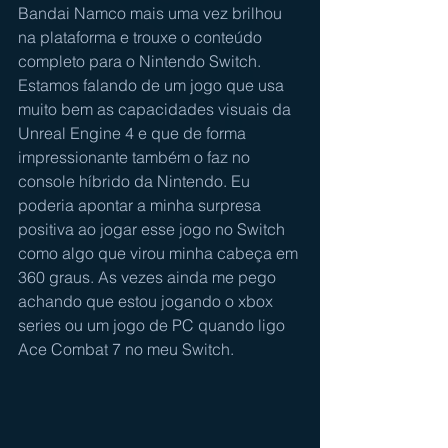
Bandai Namco mais uma vez brilhou 
na plataforma e trouxe o conteúdo 
completo para o Nintendo Switch. 
Estamos falando de um jogo que usa 
muito bem as capacidades visuais da 
Unreal Engine 4 e que de forma 
impressionante também o faz no 
console híbrido da Nintendo. Eu 
poderia apontar a minha surpresa 
positiva ao jogar esse jogo no Switch 
como algo que virou minha cabeça em 
360 graus. As vezes ainda me pego 
achando que estou jogando o xbox 
series ou um jogo de PC quando ligo 
Ace Combat 7 no meu Switch.