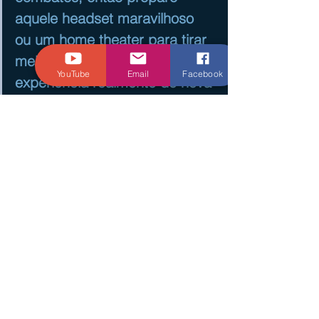
aquele headset maravilhoso 
ou um home theater para tirar 
melhor proveito dessa 
YouTube
Email
Facebook
experiência realmente de nova 
geração em seu Nintendo 
Switch. Se você ama jogos de 
"dog fight" esse jogo não pode 
ficar fora de sua lista, é um 
dos melhores de jogos os 
tempos. Um ponto "negativo" 
pode ser seu preço cheio de 
300 reais no lançamento, pois 
é um jogo que já estava nas 
outras plataformas modernas 
já à algum tempo, mas, fora 