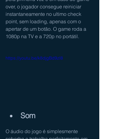
over, o jogador consegue reiniciar 
instantaneamente no ultimo check 
point, sem loading, apenas com o 
apertar de um botão. O game roda a 
1080p na TV e a 720p no portátil.
https://youtu.be/k8djgBd9zI8
Som
O áudio do jogo é simplesmente 
soberbo e trabalha perfeitamente em 