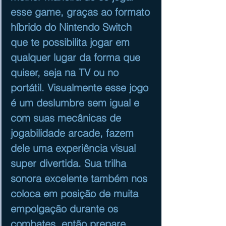
esse game, graças ao formato 
híbrido do Nintendo Switch 
que te possibilita jogar em 
qualquer lugar da forma que 
quiser, seja na TV ou no 
portátil. Visualmente esse jogo 
é um deslumbre sem igual e 
com suas mecânicas de 
jogabilidade arcade, fazem 
dele uma experiência visual 
super divertida. Sua trilha 
sonora excelente também nos 
coloca em posição de muita 
empolgação durante os 
combates, então prepare 