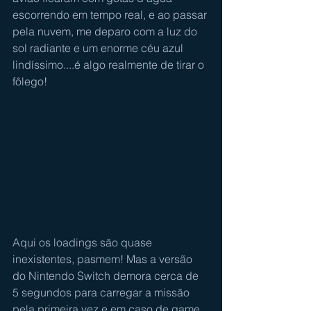
escorrendo em tempo real, e ao passar 
pela nuvem, me deparo com a luz do 
sol radiante e um enorme céu azul 
lindíssimo....é algo realmente de tirar o 
fôlego!
Aqui os loadings são quase 
inexistentes, pasmem! Mas a versão 
do Nintendo Switch demora cerca de 
5 segundos para carregar a missão 
pela primeira vez e em caso de game 