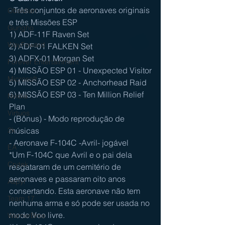
- Três conjuntos de aeronaves originais 
Obsidian
e três Missões ESP
Gungho
1) ADF-11F Raven Set
WayFoward
2) ADF-01 FALKEN Set
3) ADFX-01 Morgan Set
Forever Entertainment
4) MISSÃO ESP 01 - Unexpected Visitor
Microsoft
5) MISSÃO ESP 02 - Anchorhead Raid
6) MISSÃO ESP 03 - Ten Million Relief 
Nvidia
Plan
Virtuos
- (Bônus) - Modo reprodução de 
músicas
2k
- Aeronave F-104C -Avril- jogável
EA
*Um F-104C que Avril e o pai dela 
Crytek
resgataram de um cemitério de 
aeronaves e passaram oito anos 
Aspyr
consertando. Esta aeronave não tem 
Team 17
nenhuma arma e só pode ser usada no 
modo Voo livre.
WarnerBros