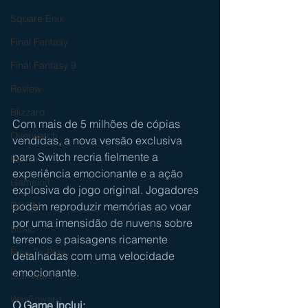
Square Enix
Final Fantasy
Final Fantasy 9
Review
Blizzard
Com mais de 5 milhões de cópias 
Overwatch
vendidas, a nova versão exclusiva 
para Switch recria fielmente a 
Rumor
experiência emocionante e a ação 
Gameloft
explosiva do jogo original. Jogadores 
podem reproduzir memórias ao voar 
DOOM
por uma imensidão de nuvens sobre 
Sonic
terrenos e paisagens ricamente 
Free-To-Play
detalhadas com uma velocidade 
emocionante.
Star Wars
WayFoward
O Game Inclui: