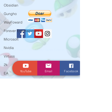
Obsidian
Gungho
WayFoward
Forever Entertainment
Microsoft
Nvidia
© Criado por Andrey Daher Coelho.
Virtuos
2k
YouTube
Email
Facebook
EA
Crytek
Aspyr
Team 17
WarnerBros