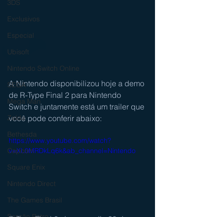
3DS
Exclusivos
Especial
Ubisoft
Nintendo Switch Online
A Nintendo disponibilizou hoje a demo 
SEGA
de R-Type Final 2 para Nintendo 
Mega Man
Switch e juntamente está um trailer que 
você pode conferir abaixo:
Zelda
Bethesda
https://www.youtube.com/watch?
v=XL0MRDkLq6k&ab_channel=Nintendo
Capcom
Square Enix
Nintendo Direct
The Games Brasil
Sessão Retro