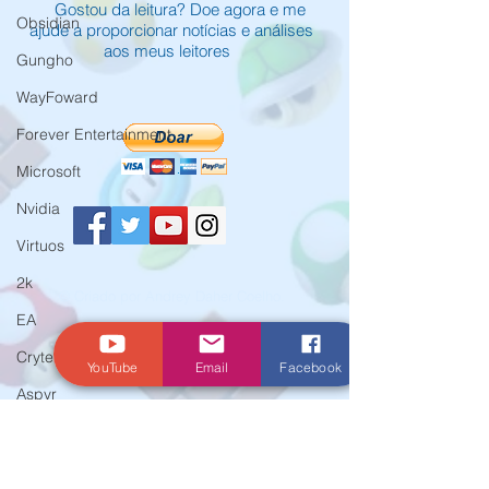
Gostou da leitura? Doe agora e me
Obsidian
ajude a proporcionar notícias e análises
aos meus leitores
Gungho
WayFoward
Forever Entertainment
Microsoft
Nvidia
Virtuos
2k
© Criado por Andrey Daher Coelho.
EA
Crytek
YouTube
Email
Facebook
Aspyr
Team 17
WarnerBros