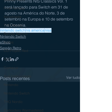
Prinny Presents NIS Classics Vol. 1 
será lançado para Switch em 31 de 
Final Fantasy
agosto na América do Norte, 3 de 
Xenoblade
setembro na Europa e 10 de setembro 
na Oceania.
THQ Nordic
nintendo switch
nis america
nisa
Bandai Namco
Nintendo Switch
eShop
Indies
Sessão Retro
CD Projekt Red
NISA
Começar
Sua comunidade
Ver tudo
Posts recentes
Nintendo
Nintendo Switch
THQ Nordic
Darksiders Warmastered