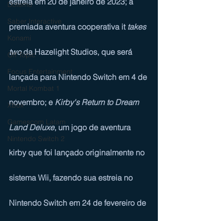
estreia em 20 de janeiro de 2023; a 
Dotemu
Saber Interactive
premiada aventura cooperativa it 
takes 
Konami
two
 da Hazelight Studios, que será 
Off Topic
Focus Entertainment
lançada para Nintendo Switch em 4 de 
Mortal Kombat 1
novembro; e 
Kirby's Return to Dream 
Xbox
Gamescom Latam
Land Deluxe
, um jogo de aventura 
Nintendo Switch 2
kirby que foi lançado originalmente no 
sistema Wii, fazendo sua estreia no 
Nintendo Switch em 24 de fevereiro de 