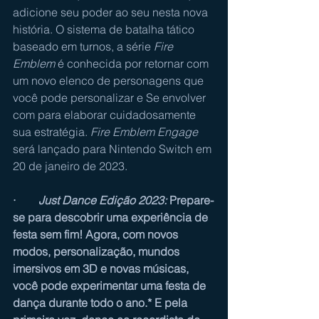
adicione seu poder ao seu nesta nova
história. O sistema de batalha tático 
baseado em turnos, a série 
Fire 
Emblem
é conhecida por retornar com 
um novo elenco de personagens que 
você pode personalizar e Se envolver 
com para elaborar cuidadosamente 
sua estratégia. 
Fire Emblem Engage
será lançado para Nintendo Switch em 
20 de janeiro de 2023.
·        
Just Dance Edição 2023:
 Prepare-
se para descobrir uma experiência de 
festa sem fim! Agora, com novos 
modos, personalização, mundos 
imersivos em 3D e novas músicas, 
você pode experimentar uma festa de 
dança durante todo o ano.* E pela 