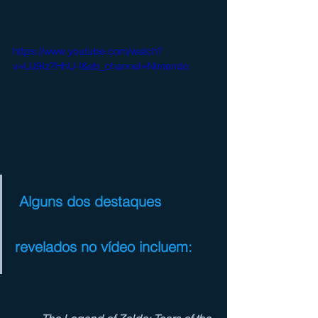
https://www.youtube.com/watch?
v=UJ9Iz7HhU-I&ab_channel=Nintendo
 Alguns dos destaques 
revelados no vídeo incluem: