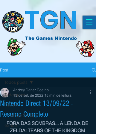
TGN
The Games Nintendo
Post
Todos posts
Andrey Daher Coelho
Todos posts
13 de set. de 2022
15 min de leitura
Nintendo Direct 13/09/22 -
Review
Resumo Completo
Nintendo Switch
FORA DAS SOMBRAS... A LENDA DE 
eShop
ZELDA: TEARS OF THE KINGDOM 