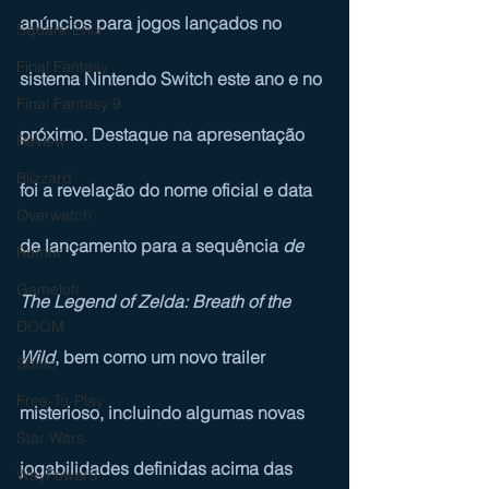
anúncios para jogos lançados no 
Square Enix
Final Fantasy
sistema 
Nintendo Switch
 este ano e no 
Final Fantasy 9
próximo. Destaque na apresentação 
Review
Blizzard
foi a revelação do nome oficial e data 
Overwatch
de lançamento para a sequência 
de 
Rumor
Gameloft
The Legend of Zelda: Breath of the 
DOOM
Wild
, bem como um novo trailer 
Sonic
Free-To-Play
misterioso, incluindo algumas novas 
Star Wars
jogabilidades definidas acima das 
WayFoward