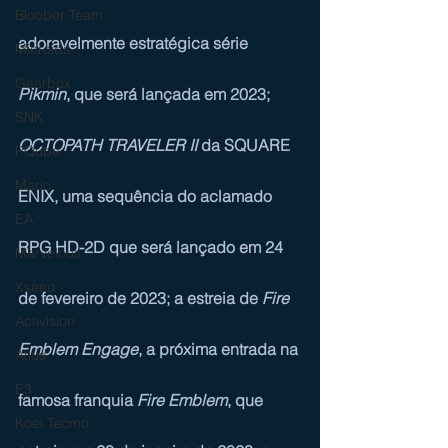
Bloober Team
adoravelmente estratégica série 
Microids
Gearbox
Pikmin
, que será lançada em 2023; 
SNK
OCTOPATH TRAVELER II
 da SQUARE 
PQube
Mario
ENIX, uma sequência do aclamado 
EA
RPG HD-2D que será lançado em 24 
Marvelous
Xseed
de fevereiro de 2023; a estreia de 
Fire 
Activision
Emblem Engage
, a próxima entrada na 
Atlus
E3
famosa franquia 
Fire Emblem
, que 
Koei Tecmo