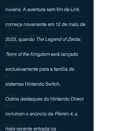
Obsidian
nuvens. A aventura sem fim de Link 
Gungho
começa novamente em 12 de maio de 
WayFoward
Forever Entertainment
2023, quando 
The Legend of Zelda: 
Microsoft
Tears of the Kingdom
 será lançado 
Nvidia
Virtuos
exclusivamente para a família de 
2k
sistemas Nintendo Switch.
EA
Crytek
Outros destaques do Nintendo Direct 
Aspyr
incluíram o anúncio de 
Pikmin 4
, a 
Team 17
WarnerBros
mais recente entrada na 