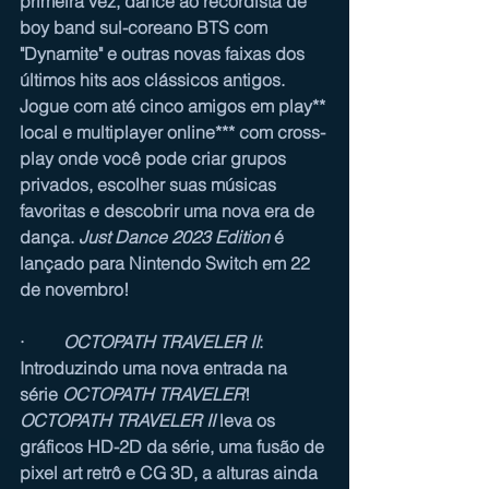
primeira vez, dance ao recordista de 
boy band sul-coreano BTS com 
"Dynamite" e outras novas faixas dos 
últimos hits aos clássicos antigos. 
Jogue com até cinco amigos em play** 
local e multiplayer online*** com cross-
play onde você pode criar grupos 
privados, escolher suas músicas 
favoritas e descobrir uma nova era de 
dança. 
Just Dance 2023 Edition 
é 
lançado para Nintendo Switch em 22 
de novembro!
·         
OCTOPATH TRAVELER II
: 
Introduzindo uma nova entrada na 
série 
OCTOPATH TRAVELER
! 
OCTOPATH TRAVELER II
 leva os 
gráficos HD-2D da série, uma fusão de 
pixel art retrô e CG 3D, a alturas ainda 