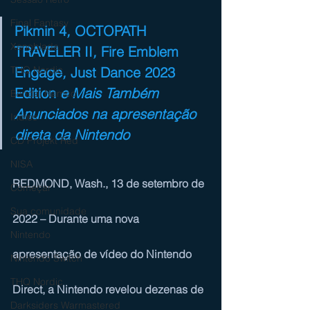
Final Fantasy
Pikmin 4
, 
OCTOPATH 
Xenoblade
TRAVELER II
, 
Fire Emblem 
Engage
, 
Just Dance 2023 
THQ Nordic
Edition
 e Mais Também 
Bandai Namco
Anunciados na apresentação 
Indies
direta da Nintendo
CD Projekt Red
NISA
REDMOND, Wash., 13 de setembro de 
Começar
Sua comunidade
2022 – Durante uma nova 
Nintendo
apresentação de vídeo do Nintendo 
Nintendo Switch
THQ Nordic
Direct, a Nintendo revelou dezenas de 
Darksiders Warmastered