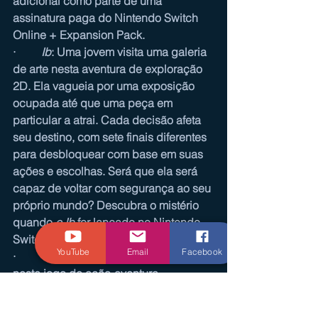
adicional como parte de uma 
assinatura paga do Nintendo Switch 
Online + Expansion Pack.
·         
Ib
: Uma jovem visita uma galeria 
de arte nesta aventura de exploração 
2D. Ela vagueia por uma exposição 
ocupada até que uma peça em 
particular a atrai. Cada decisão afeta 
seu destino, com sete finais diferentes 
para desbloquear com base em suas 
ações e escolhas. Será que ela será 
capaz de voltar com segurança ao seu 
próprio mundo? Descubra o mistério 
quando 
o Ib
 for lançado no Nintendo 
Switch na primavera de 2023.
YouTube
Email
Facebook
·         
Túnic
: Bravo o desconhecido 
neste jogo de ação-aventura 
isométrico sobre uma pequena raposa 
em uma grande aventura. Encalhado 