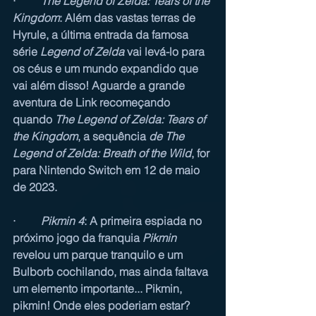
·         
The Legend of Zelda: Tears of the 
Kingdom
: Além das vastas terras de 
Hyrule, a última entrada da famosa 
série 
Legend of Zelda
 vai levá-lo para 
os céus e um mundo expandido que 
vai além disso! Aguarde a grande 
aventura de Link recomeçando 
quando 
The Legend of Zelda: Tears of 
the Kingdom
, a sequência 
de The 
Legend of Zelda: Breath of the Wild
, for 
para Nintendo Switch em 12 de maio 
de 2023.
·         
Pikmin 4
: A primeira espiada no 
próximo jogo da franquia 
Pikmin 
revelou um parque tranquilo e um 
Bulborb cochilando, mas ainda faltava 
um elemento importante... Pikmin, 
pikmin! Onde eles poderiam estar? 