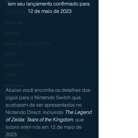
3DS
tem seu lançamento confirmado para 
12 de maio de 2023
Exclusivos
Especial
Ubisoft
Nintendo Switch Online
SEGA
Mega Man
Zelda
Bethesda
Abaixo você encontra os detalhes dos 
Capcom
jogos para o 
Nintendo Switch
 que 
acabaram de ser apresentados no 
Square Enix
Nintendo Direct, incluindo 
The Legend 
Nintendo Direct
of Zelda: Tears of the Kingdom
, que 
estará entre nós em 12 de maio de 
The Games Brasil
2023.
Sessão Retro