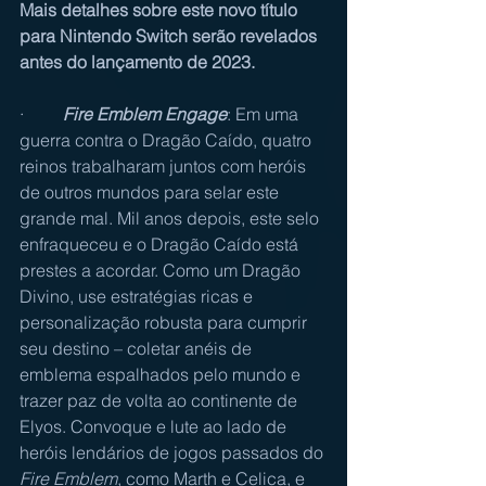
Mais detalhes sobre este novo título 
para Nintendo Switch serão revelados 
antes do lançamento de 2023.
·         
Fire Emblem Engage
: Em uma 
guerra contra o Dragão Caído, quatro 
reinos trabalharam juntos com heróis 
de outros mundos para selar este 
grande mal. Mil
anos depois, este selo 
enfraqueceu e o Dragão Caído está 
prestes a acordar. Como um Dragão 
Divino, use estratégias ricas e 
personalização robusta para cumprir 
seu destino – coletar anéis de 
emblema espalhados pelo mundo e 
trazer paz de volta ao continente de 
Elyos. Convoque e lute ao lado de 
heróis lendários de jogos passados do 
Fire Emblem
, como Marth e Celica, e 