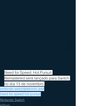
Need for Speed: Hot Pursuit 
Remastered será lançado para Switch 
no dia 13 de novembro.
nintendo switch
eletronic arts
need for speed hot pursuit
Nintendo Switch
eShop