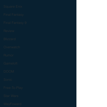
Square Enix
Final Fantasy
Final Fantasy 9
Review
Blizzard
Overwatch
Rumor
Gameloft
DOOM
Sonic
Free-To-Play
Star Wars
WayFoward