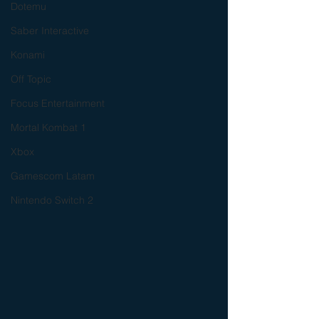
Dotemu
Saber Interactive
Konami
Off Topic
Focus Entertainment
Mortal Kombat 1
Xbox
Gamescom Latam
Nintendo Switch 2