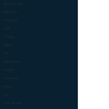
Bloober Team
Microids
Gearbox
SNK
PQube
Mario
EA
Marvelous
Xseed
Activision
Atlus
E3
Koei Tecmo