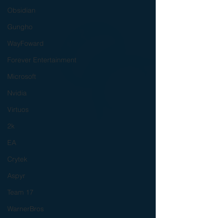
Obsidian
Gungho
WayFoward
Forever Entertainment
Microsoft
Nvidia
Virtuos
2k
EA
Crytek
Aspyr
Team 17
WarnerBros