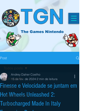
TGN
The Games Nintendo
Post
Todos posts
Andrey Daher Coelho
Todos posts
15 de fev. de 2024
2 min de leitura
Finesse e Velocidade se juntam em
Review
Hot Wheels Unleashed 2:
Nintendo Switch
Turbocharged Made In Italy
eShop