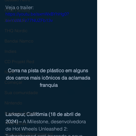
Veja o trailer:
Final Fantasy
https://youtu.be/sxmWxBYhHg0?
si=YuWLFz77NUZFb13v
Xenoblade
THQ Nordic
Bandai Namco
Indies
CD Projekt Red
Corra na pista de plástico em alguns 
NISA
dos carros mais icônicos da aclamada 
Começar
franquia
Sua comunidade
Nintendo
Nintendo Switch
Larkspur, Califórnia (18 de abril de 
2024) – 
A Milestone, desenvolvedora 
THQ Nordic
de Hot Wheels Unleashed 2: 
Darksiders Warmastered
Turbocharged está trazendo o novo 