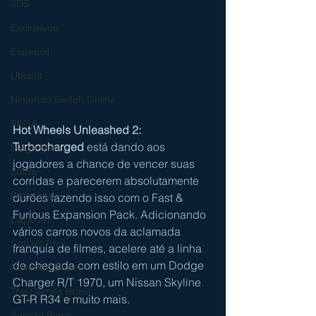
3DS
Exclusivos
Especial
Ubisoft
Nintendo Switch Online
SEGA
Hot Wheels Unleashed 2: 
Turbocharged
 está dando aos 
Mega Man
jogadores a chance de vencer suas 
Zelda
corridas e parecerem absolutamente 
Bethesda
durões fazendo isso com o Fast & 
Furious Expansion Pack. Adicionando 
Capcom
vários carros novos da aclamada 
Square Enix
franquia de filmes, acelere até a linha 
de chegada com estilo em um Dodge 
Nintendo Direct
Charger R/T 1970, um Nissan Skyline 
The Games Brasil
GT-R R34 e muito mais.
Sessão Retro