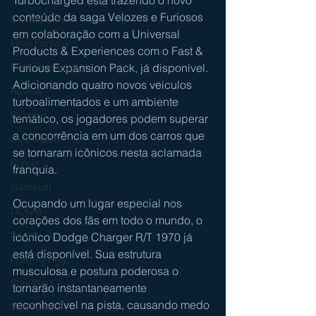
conteúdo da saga Velozes e Furiosos 
Square Enix
em colaboração com a Universal 
Final Fantasy
Products & Experiences com o Fast & 
Furious Expansion Pack, já disponível. 
Final Fantasy 9
Adicionando quatro novos veículos 
Review
turboalimentados e um ambiente 
Blizzard
temático, os jogadores podem superar 
a concorrência em um dos carros que 
Overwatch
se tornaram icônicos nesta aclamada 
Rumor
franquia.
Gameloft
Ocupando um lugar especial nos 
DOOM
corações dos fãs em todo o mundo, o 
Sonic
icônico Dodge Charger R/T 1970 já 
está disponível. Sua estrutura 
Free-To-Play
musculosa e postura poderosa o 
Star Wars
tornarão instantaneamente 
reconhecível na pista, causando medo 
WayFoward