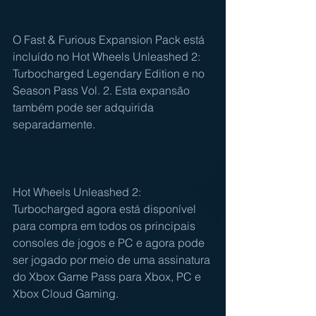
O Fast & Furious Expansion Pack está 
incluído no Hot Wheels Unleashed 2: 
Turbocharged Legendary Edition e no 
Season Pass Vol. 2. Esta expansão 
também pode ser adquirida 
separadamente.
Hot Wheels Unleashed 2: 
Turbocharged agora está disponível 
para compra em todos os principais 
consoles de jogos e PC e agora pode 
ser jogado por meio de uma assinatura 
do Xbox Game Pass para Xbox, PC e 
Xbox Cloud Gaming.