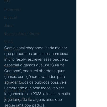
3DS
Exclusivos
Especial
Ubisoft
Nintendo Switch Online
SEGA
Com o natal chegando, nada melhor 
Mega Man
que preparar os presentes, com esse 
Zelda
intuito resolvi escrever esse pequeno 
especial digamos que um "Guia de 
Bethesda
Compras", onde irei abordar alguns 
Capcom
games, com gêneros variados para 
agradar todos os públicos possíveis. 
Square Enix
Lembrando que nem todos vão ser 
Nintendo Direct
lançamentos de 2023, afinal tem muito 
The Games Brasil
jogo lançado há alguns anos que 
segue uma boa pedida.
Sessão Retro