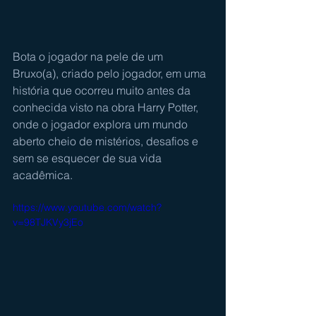
Bota o jogador na pele de um 
Bruxo(a), criado pelo jogador, em uma 
história que ocorreu muito antes da 
conhecida visto na obra Harry Potter, 
onde o jogador explora um mundo 
aberto cheio de mistérios, desafios e 
sem se esquecer de sua vida 
acadêmica. 
https://www.youtube.com/watch?
v=98TJKVy3jEo