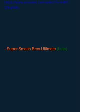
https://www.youtube.com/watch?v=HM1-
DlKqKMc
- Super Smash Bros.Ultimate
 (Luta)