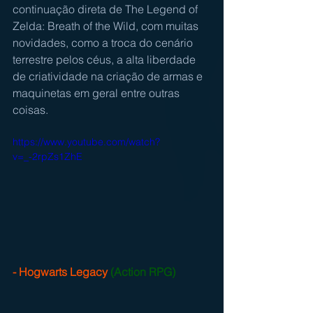
continuação direta de The Legend of 
Zelda: Breath of the Wild, com muitas 
novidades, como a troca do cenário 
terrestre pelos céus, a alta liberdade 
de criatividade na criação de armas e 
maquinetas em geral entre outras 
coisas.
https://www.youtube.com/watch?
v=_-2rpZs1ZhE
- Hogwarts Legacy
(Action RPG)