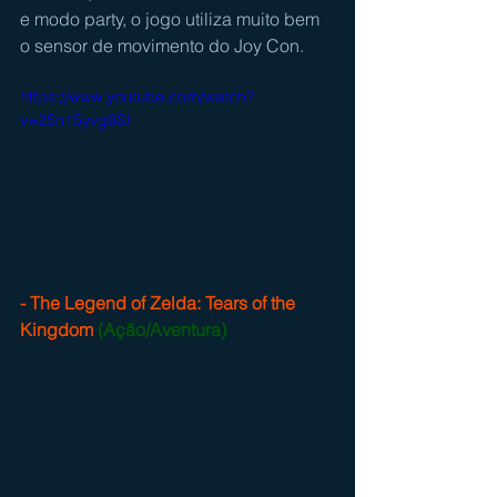
e modo party, o jogo utiliza muito bem 
o sensor de movimento do Joy Con.
https://www.youtube.com/watch?
v=25n15yvg8SI
- The Legend of Zelda: Tears of the 
Kingdom
(Ação/Aventura)