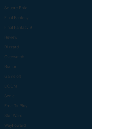
Square Enix
Final Fantasy
Final Fantasy 9
Review
Blizzard
Overwatch
Rumor
Gameloft
DOOM
Sonic
Free-To-Play
Star Wars
WayFoward