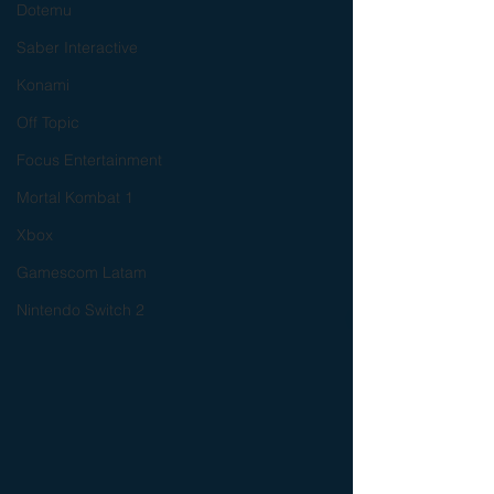
Dotemu
Saber Interactive
Konami
Off Topic
Focus Entertainment
Mortal Kombat 1
Xbox
Gamescom Latam
Nintendo Switch 2