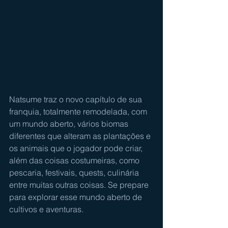
Natsume traz o novo capítulo de sua 
franquia, totalmente remodelada, com 
um mundo aberto, vários biomas 
diferentes que alteram as plantações e 
os animais que o jogador pode criar, 
além das coisas costumeiras, como 
pescaria, festivais, quests, culinária 
entre muitas outras coisas. Se prepare 
para explorar esse mundo aberto de 
cultivos e aventuras.