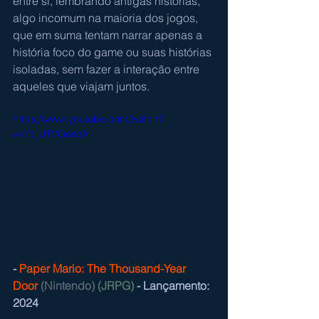
entre si, lembrando antigas histórias, 
algo incomum na maioria dos jogos, 
que em suma tentam narrar apenas a 
história foco do game ou suas histórias 
isoladas, sem fazer a interação entre 
aqueles que viajam juntos. 
https://www.youtube.com/watch?
v=Yt_UTVGesoA
- 
Paper Mario: The Thousand-Year 
Door
(Nintendo) 
(JRPG)
 - Lançamento: 
2024