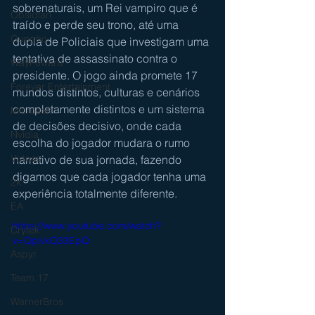
sobrenaturais, um Rei vampiro que é 
Obsidian
traído e perde seu trono, até uma 
Gungho
dupla de Policiais que investigam uma 
tentativa de assassinato contra o 
WayFoward
presidente. O jogo ainda promete 17 
Forever Entertainment
mundos distintos, culturas e cenários 
completamente distintos e um sistema 
Microsoft
de decisões decisivo, onde cada 
Nvidia
escolha do jogador mudara o rumo 
Virtuos
narrativo de sua jornada, fazendo 
digamos que cada jogador tenha uma 
2k
experiência totalmente diferente. 
EA
https://www.youtube.com/watch?
Crytek
v=QplvkQ33EpQ
Aspyr
Team 17
WarnerBros