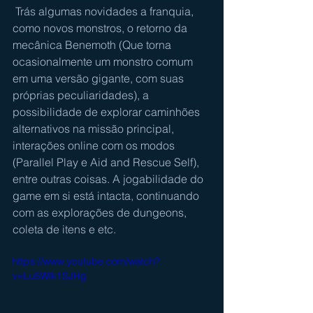
 Trás algumas novidades a franquia, 
como novos monstros, o retorno da 
mecânica Benemoth (Que torna 
ocasionalmente um monstro comum 
em uma versão gigante, com suas 
próprias peculiaridades), a 
possibilidade de explorar caminhões 
alternativos na missão principal, 
interações online com os modos 
(Parallel Play e Aid and Rescue Self), 
entre outras coisas. A jogabilidade do 
game em si está intacta, continuando 
com as explorações de dungeons, 
coleta de itens e etc.
https://www.youtube.com/watch?
v=Lu5WIk1SJHg