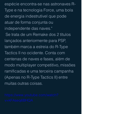
espécie encontra-se nas astronaves R-
Type e na tecnologia Force, uma bola 
de energia indestrutível que pode 
atuar de forma conjunta ou 
independente das naves."
 Se trata de um Remake dos 2 títulos 
lançados anteriormente para PSP, 
também marca a estreia do R-Type 
Tactics II no ocidente. Conta com 
centenas de naves e fases, além de 
modo multiplayer competitivo, missões 
ramificadas e uma terceira campanha 
(Apenas no R-Type Tactics II) entre 
muitas outras coisas.
https://www.youtube.com/watch?
v=kFAseq6BHQA