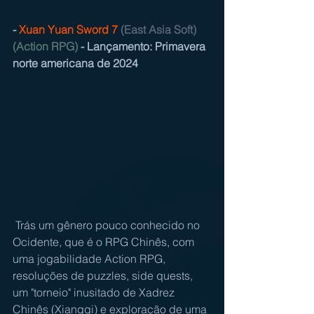
- 
Xuan Yuan Sword 7
(East Asia Soft) 
(Action RPG)
 - Lançamento: Primavera 
norte americana de 2024
 Trás um gênero pouco conhecido no 
Ocidente, que é o RPG Chinês, com 
uma jogabilidade Action RPG, 
resoluções de puzzles, side quests, 
um "torneio" inusitado de Xadrez 
Chinês (Xiangqi) e exploração de uma 