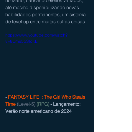
no Mario, causando efeitos variados, 
até mesmo disponibilizando novas 
habilidades permanentes, um sistema 
de level up entre muitas outras coisas.
https://www.youtube.com/watch?
v=8Ume5pSIcKE
- 
FANTASY LIFE i: The Girl Who Steals 
Time
(Level-5) 
(RPG)
 - Lançamento: 
Verão norte americano de 2024