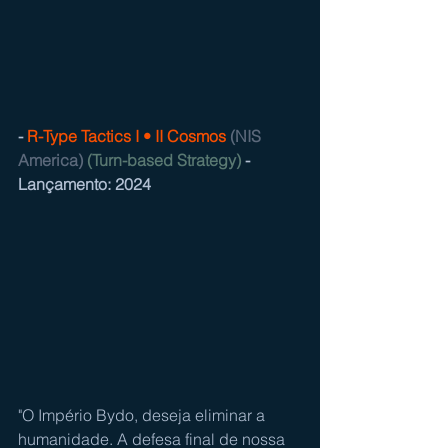
- 
R-Type Tactics I • II Cosmos
(NIS 
America)
(Turn-based Strategy)
 - 
Lançamento: 2024
"O Império Bydo, deseja eliminar a 
humanidade. A defesa final de nossa 