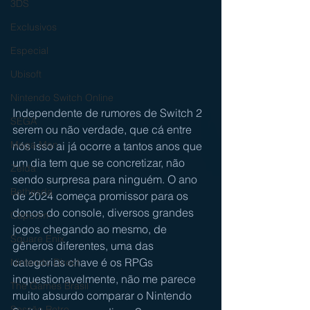
3DS
Exclusivos
Especial
Ubisoft
Nintendo Switch Online
Independente de rumores de Switch 2 
SEGA
serem ou não verdade, que cá entre 
Mega Man
nós isso ai já ocorre a tantos anos que 
um dia tem que se concretizar, não 
Zelda
sendo surpresa para ninguém. O ano 
Bethesda
de 2024 começa promissor para os 
donos do console, diversos grandes 
Capcom
jogos chegando ao mesmo, de 
Square Enix
gêneros diferentes, uma das 
categorias chave é os RPGs 
Nintendo Direct
inquestionavelmente, não me parece 
The Games Brasil
muito absurdo comparar o Nintendo 
Sessão Retro