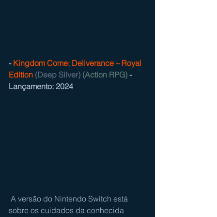
- 
Kingdom Come: Deliverance – Royal 
Edition
(Deep Silver) 
(Action RPG)
 - 
Lançamento: 2024
 A versão do Nintendo Switch está 
sobre os cuidados da conhecida 