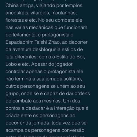
China antiga, viajando por templos 
ancestrais, vilarejos, montanhas, 
florestas e etc. No seu combate ele 
trás varias mecânicas que funcionam 
perfeitamente, o protagonista o 
Espadachim Taishi Zhao, ao decorrer 
da aventura desbloqueia estilos de 
luta diferentes, como o Estilo do Boi, 
Lobo e etc. Apesar do jogador 
controlar apenas o protagonista ele 
não termina a sua jornada solitário, 
outros personagens se unem ao seu 
grupo, onde se é capaz de dar ordens 
de combate aos mesmos. Um dos 
pontos a destacar é a interação que é 
criada entre os personagens ao 
decorrer da jornada, toda vez que se 
acampa os personagens conversão 