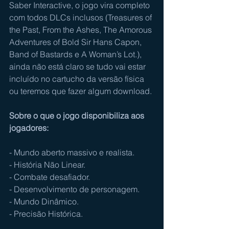
Saber Interactive, o jogo vira completo 
com todos DLCs inclusos (Treasures of 
the Past, From the Ashes, The Amorous 
Adventures of Bold Sir Hans Capon, 
Band of Bastards e A Woman’s Lot.), 
ainda não está claro se tudo vai estar 
incluído no cartucho da versão física 
ou teremos que fazer algum download. 
Sobre o que o jogo disponibiliza aos 
jogadores: 
- Mundo aberto massivo e realista.
- História Não Linear.
- Combate desafiador.
- Desenvolvimento de personagem.
- Mundo Dinâmico.
- Precisão Histórica.