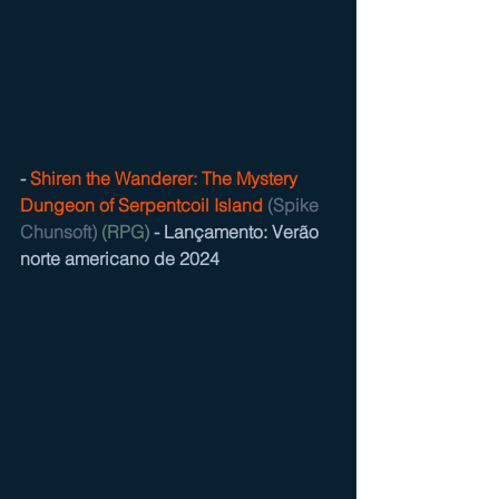
- 
Shiren the Wanderer: The Mystery 
Dungeon of Serpentcoil Island
(Spike 
Chunsoft)
(RPG)
 - Lançamento: Verão 
norte americano de 2024