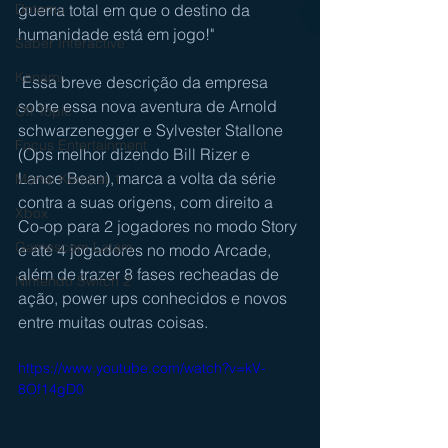
Dotemu
guerra total em que o destino da 
humanidade está em jogo!"
Saber Interactive
Konami
 Essa breve descrição da empresa 
sobre essa nova aventura de Arnold 
Off Topic
schwarzenegger e Sylvester Stallone 
Focus Entertainment
(Ops melhor dizendo Bill Rizer e 
Lance Bean), marca a volta da série 
Mortal Kombat 1
contra a suas origens, com direito a 
Xbox
Co-op para 2 jogadores no modo Story 
Gamescom Latam
e até 4 jogadores no modo Arcade, 
além de trazer 8 fases recheadas de 
Nintendo Switch 2
ação, power ups conhecidos e novos 
entre muitas outras coisas. 
https://www.youtube.com/watch?v=kV-
8Of14gD0