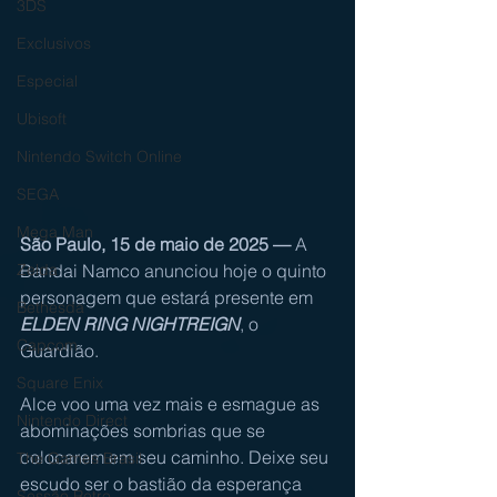
3DS
Exclusivos
Especial
Ubisoft
Nintendo Switch Online
SEGA
Mega Man
São Paulo, 15 de maio de 2025 — 
A 
Bandai Namco anunciou hoje o quinto 
Zelda
personagem que estará presente em 
Bethesda
ELDEN RING NIGHTREIGN
, o 
Capcom
Guardião.
Square Enix
Alce voo uma vez mais e esmague as 
Nintendo Direct
abominações sombrias que se 
colocarem em seu caminho. Deixe seu 
The Games Brasil
escudo ser o bastião da esperança 
Sessão Retro