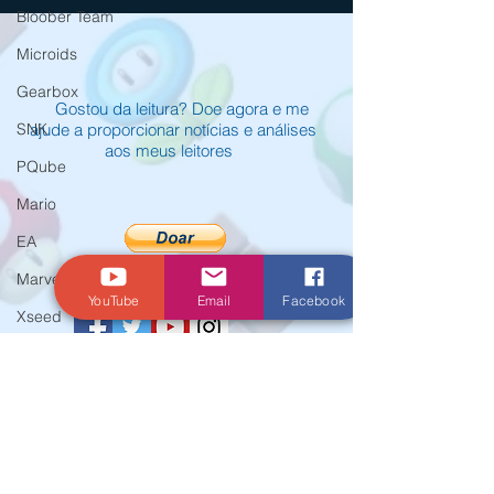
Switch 2
localizado
Bloober Team
Microids
Gearbox
Gostou da leitura? Doe agora e me
ajude a proporcionar notícias e análises
SNK
aos meus leitores
PQube
Mario
EA
Marvelous
YouTube
Email
Facebook
Xseed
Activision
Atlus
© Criado por Andrey Daher Coelho.
E3
Koei Tecmo