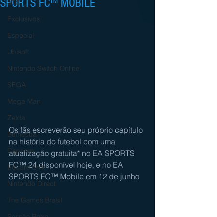
SPORTS FC™ MOBILE
3DS
Exclusivos
Especial
Ubisoft
Nintendo Switch Online
SEGA
Mega Man
Zelda
Os fãs escreverão seu próprio capítulo 
Bethesda
na história do futebol com uma 
Capcom
atualização gratuita* no EA SPORTS 
FC™ 24 disponível hoje, e no EA 
Square Enix
SPORTS FC™ Mobile em 12 de junho
Nintendo Direct
The Games Brasil
Sessão Retro