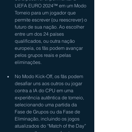
UEFA EURO 2024™ em um Modo 
Torneio para um jogador que 
permite escrever (ou reescrever) o 
futuro de sua nação. Ao escolher 
entre um dos 24 países 
qualificados, ou outra nação 
europeia, os fãs podem avançar 
pelos grupos reais e pelas 
eliminações.  
No Modo Kick-Off, os fãs podem 
desafiar uns aos outros ou jogar 
contra a IA do CPU em uma 
experiência autêntica de torneio, 
selecionando uma partida da 
Fase de Grupos ou da Fase de 
Eliminação, incluindo os jogos 
atualizados do “Match of the Day” 