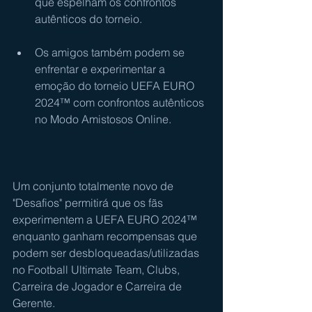
que espelham os confrontos 
autênticos do torneio.  
Os amigos também podem se 
enfrentar e experimentar a 
emoção do torneio UEFA EURO 
2024™ com confrontos autênticos 
no Modo Amistosos Online.
Um conjunto totalmente novo de 
"Desafios" permitirá que os fãs 
experimentem a UEFA EURO 2024™ 
enquanto ganham recompensas que 
podem ser desbloqueadas/utilizadas 
no Football Ultimate Team, Clubs, 
Carreira de Jogador e Carreira de 
Gerente. 