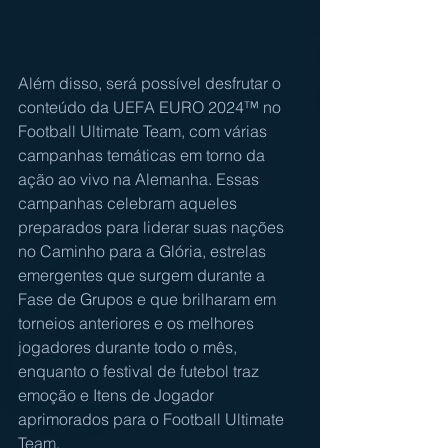
Além disso, será possível desfrutar o 
conteúdo da UEFA EURO 2024™ no 
Football Ultimate Team, com várias 
campanhas temáticas em torno da 
ação ao vivo na Alemanha. Essas 
campanhas celebram aqueles 
preparados para liderar suas nações 
no Caminho para a Glória, estrelas 
emergentes que surgem durante a 
Fase de Grupos e que brilharam em 
torneios anteriores e os melhores 
jogadores durante todo o mês, 
enquanto o festival de futebol traz 
emoção e Itens de Jogador 
aprimorados para o Football Ultimate 
Team.