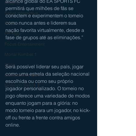
alcance global do EA SPORTS FC 
Dotemu
permitirá que milhões de fãs se 
Saber Interactive
conectem e experimentem o torneio 
como nunca antes e liderem sua 
Konami
nação favorita virtualmente, desde a 
Off Topic
fase de grupos até as eliminações.”
Focus Entertainment
Mortal Kombat 1
Xbox
Será possível liderar seu país, jogar 
como uma estrela da seleção nacional 
Gamescom Latam
escolhida ou como seu próprio 
Nintendo Switch 2
jogador personalizado. O torneio no 
jogo oferece uma variedade de modos 
enquanto jogam para a glória: no 
modo torneio para um jogador, no kick-
off ou frente a frente contra amigos 
online.