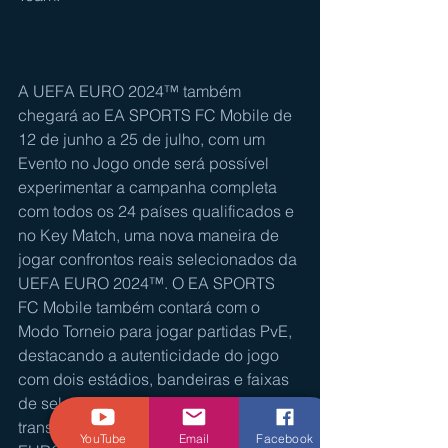
A UEFA EURO 2024™ também 
chegará ao EA SPORTS FC Mobile de 
12 de junho a 25 de julho, com um 
Evento no Jogo onde será possível 
experimentar a campanha completa 
com todos os 24 países qualificados e 
no Key Match, uma nova maneira de 
jogar confrontos reais selecionados da 
UEFA EURO 2024™. O EA SPORTS 
FC Mobile também contará com o 
Modo Torneio para jogar partidas PvE, 
destacando a autenticidade do jogo 
com dois estádios, bandeiras e faixas 
de seleções nacionais, transições de 
transmissão e a música da UEFA 
YouTube
Email
Facebook