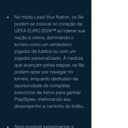
No modo Lead Your Nation, os fãs 
podem se colocar no coração da 
UEFA EURO 2024™ ao liderar sua 
nação à vitória, dominando o 
torneio como um verdadeiro 
jogador de futebol ou com um 
jogador personalizado. À medida 
que avançam pelas etapas, os fãs 
podem optar por navegar no 
torneio, enquanto desfrutam da 
oportunidade de completar 
exercícios de treino para ganhar 
PlayStyles, melhorando seu 
desempenho a caminho do troféu. 
Será possível experimentar a 