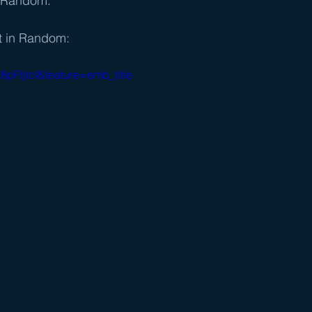
 Random. "
st in Random:
pFtjtcI&feature=emb_title