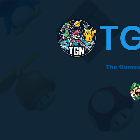
T
The Games