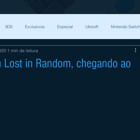
3DS
Exclusivos
Especial
Ubisoft
Nintendo Switch
020
1 min de leitura
Capcom
Square Enix
Nintendo Direct
The Games Brasil
 Lost in Random, chegando ao
HQ Nordic
Bandai Namco
Indies
CD Projekt Red
NI
endo Switch
THQ Nordic
Darksiders Warmastered