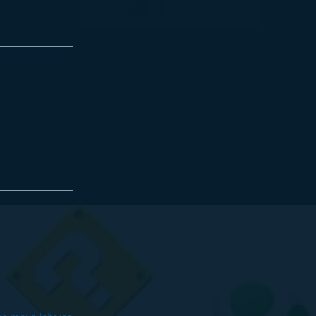
ORLD
o em 28 de
enda