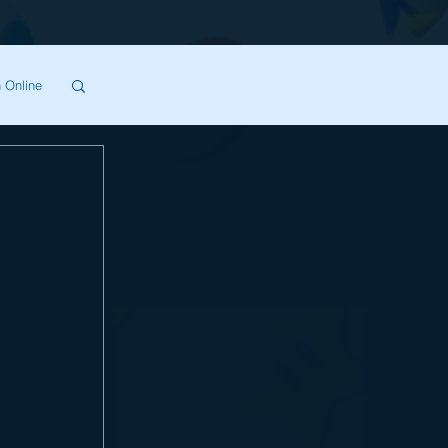
 Online
SA