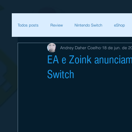
Todos posts
Review
Nintendo Switch
eShop
Andrey Daher Coelho
18 de jun. de 2
SEGA
Mega Man
Zelda
Bethesda
EA e Zoink anunciam
Switch
Sessão Retro
Final Fantasy
Xenoblade
T
Começar
Sua comunidade
Nintendo
Nint