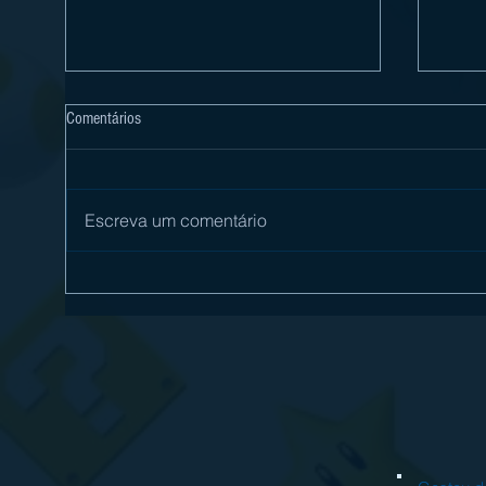
Comentários
Escreva um comentário
[Review] Digimon Story Time Stranger
[Revi
é mais um excelente RPG no Nintendo
com s
Switch 2