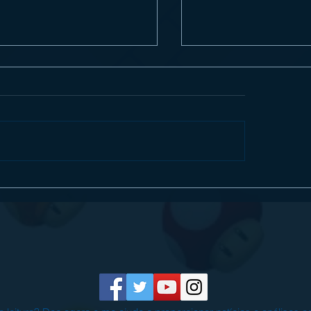
ew] Mullet Madjack é insando e
CAPTAIN TSUBASA 2: W
intetizadores no Nintendo Switch
FIGHTERS entra em camp
agosto e já está em pré-v