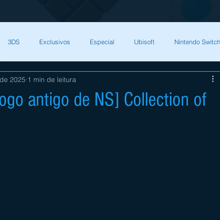
3DS
Exclusivos
Especial
Ubisoft
Nintendo Switch
 de 2025
1 min de leitura
Capcom
Square Enix
Nintendo Direct
The Games Brasil
ogo antigo de NS] Collection of
HQ Nordic
Bandai Namco
Indies
CD Projekt Red
NI
endo Switch
THQ Nordic
Darksiders Warmastered