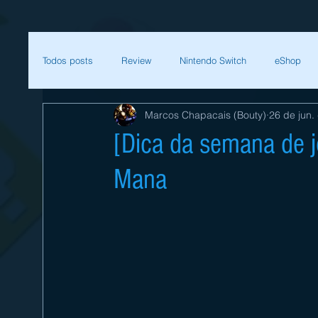
Todos posts
Review
Nintendo Switch
eShop
Marcos Chapacais (Bouty)
26 de jun.
SEGA
Mega Man
Zelda
Bethesda
[Dica da semana de j
Mana
Sessão Retro
Final Fantasy
Xenoblade
T
Começar
Sua comunidade
Nintendo
Nint