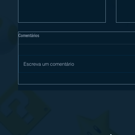
Comentários
Escreva um comentário
[Review] Digimon Story Time Stranger
[Revi
é mais um excelente RPG no Nintendo
com s
Switch 2