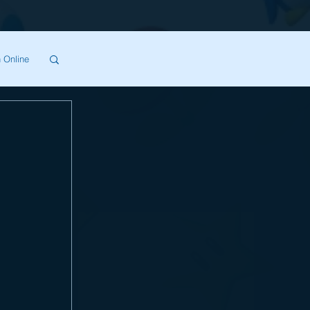
 Online
SA