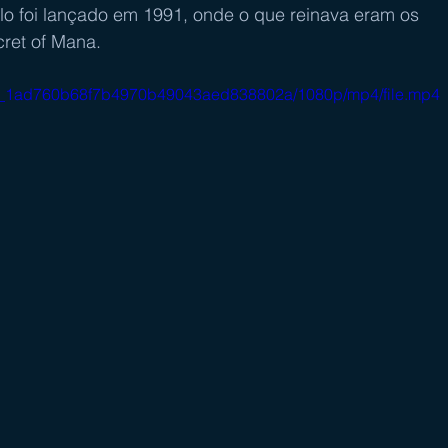
ulo foi lançado em 1991, onde o que reinava eram os 
cret of Mana.
1e62_1ad760b68f7b4970b49043aed838802a/1080p/mp4/file.mp4