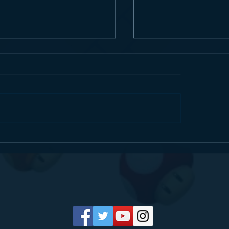
ew] Mullet Madjack é insando e
CAPTAIN TSUBASA 2: W
intetizadores no Nintendo Switch
FIGHTERS entra em camp
agosto e já está em pré-v