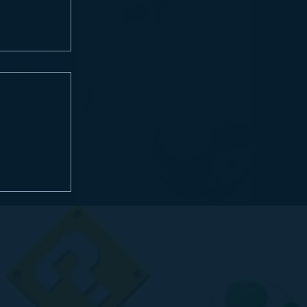
ORLD
o em 28 de
enda