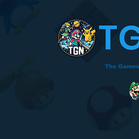
T
The Games