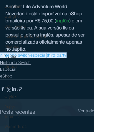
Another Life Adventure World 
Obsidian
Neverland está disponível na eShop 
Gungho
brasileira por R$ 75,00 (
inglês
) e em 
WayFoward
versão física. A sua versão física 
possui o idioma inglês, apesar de ser 
Forever Entertainment
comercializada oficialmente apenas 
Microsoft
no Japão.
nintendo switch
especial
third party
Nvidia
Nintendo Switch
Virtuos
Especial
eShop
2k
EA
Crytek
Aspyr
Ver tudo
Posts recentes
Team 17
WarnerBros