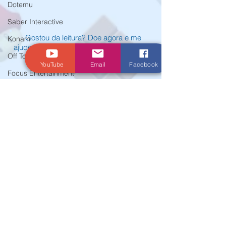
Dotemu
Saber Interactive
Gostou da leitura? Doe agora e me
Konami
ajude a proporcionar notícias e análises
Off Topic
aos meus leitores
YouTube
Email
Facebook
Focus Entertainment
Mortal Kombat 1
Xbox
Gamescom Latam
Nintendo Switch 2
© Criado por Andrey Daher Coelho.