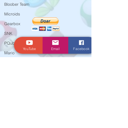
Bloober Team
Microids
Gearbox
SNK
PQube
YouTube
Email
Facebook
Mario
EA
© Criado por Andrey Daher Coelho.
Marvelous
Xseed
Activision
Atlus
E3
Koei Tecmo