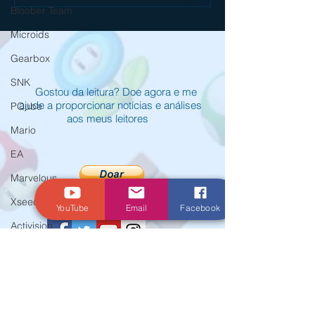
Stranger é mais um excelente RPG
BLUETWELVE STUDI
Bloober Team
no Nintendo Switch 2
STRAY NO NINTENDO
HOJE
Microids
Gearbox
SNK
Gostou da leitura? Doe agora e me
ajude a proporcionar notícias e análises
PQube
aos meus leitores
Mario
EA
Marvelous
Xseed
YouTube
Email
Facebook
Activision
Atlus
E3
© Criado por Andrey Daher Coelho.
Koei Tecmo