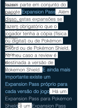
fazem parte em conjunto do 
Obsidian
pacote 
Expansion Pass
. Além 
Gungho
disso, estas expansões se 
WayFoward
fazem obrigatório que o 
Forever Entertainment
jogador tenha a cópia (física 
Microsoft
ou digital) ou de Pokémon 
Nvidia
Sword ou de Pokémon Shield, 
no meu caso a review é 
Virtuos
destinada a versão de 
2k
Pokemon Shield. 
E ainda mais 
EA
importante:existe um 
Crytek
Expansion Pass próprio para 
Aspyr
cada versão do jogo
. Há um 
Team 17
Expansion Pass para Pokémon 
WarnerBros
Shield
 e um 
Expansion Pass 