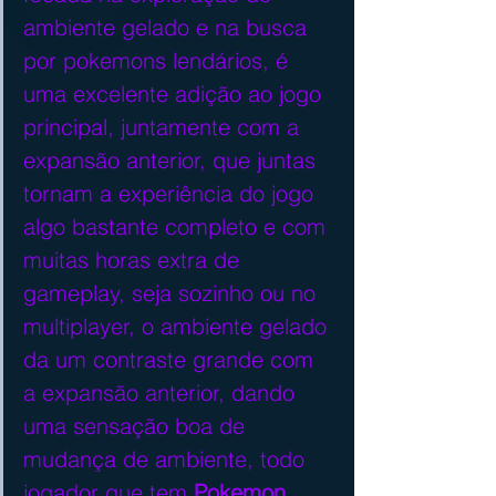
ambiente gelado e na busca 
por pokemons lendários, é 
uma excelente adição ao jogo 
principal, juntamente com a 
expansão anterior, que juntas 
tornam a experiência do jogo 
algo bastante completo e com 
muitas horas extra de 
gameplay, seja sozinho ou no 
multiplayer, o ambiente gelado 
da um contraste grande com 
a expansão anterior, dando 
uma sensação boa de 
mudança de ambiente, todo 
jogador que tem 
Pokemon 