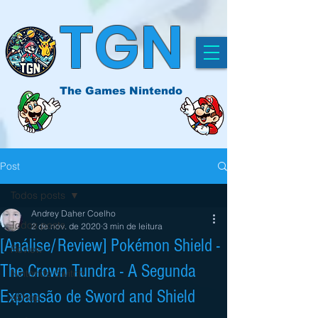
TGN
The Games Nintendo
Post
Todos posts
Andrey Daher Coelho
Todos posts
2 de nov. de 2020
3 min de leitura
[Análise/Review] Pokémon Shield -
Review
The Crown Tundra - A Segunda
Nintendo Switch
Expansão de Sword and Shield
eShop