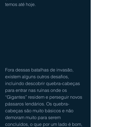
temos até hoje.
Fora dessas batalhas de invasão, 
existem alguns outros desafios, 
incluindo descobrir quebra-cabeças 
para entrar nas ruínas onde os 
“Gigantes” residem e perseguir novos 
pássaros lendários. Os quebra-
cabeças são muito básicos e não 
demoram muito para serem 
concluídos, o que por um lado é bom, 