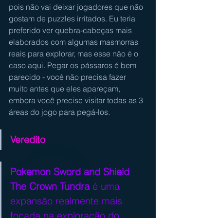
pois não vai deixar jogadores que não 
gostam de puzzles irritados. Eu teria 
preferido ver quebra-cabeças mais 
elaborados com algumas masmorras 
reais para explorar, mas esse não é o 
caso aqui. Pegar os pássaros é bem 
parecido - você não precisa fazer 
muito antes que eles apareçam, 
embora você precise visitar todas as 3 
áreas do jogo para pegá-los.
Veredito
Pokemon Sword and Shield 
The Crown Tundra 
é uma 
expansão realmente mais 
focada na exploração do 