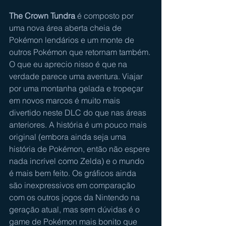
The Crown Tundra
 é composto por 
uma nova área aberta cheia de 
Pokémon lendários e um monte de 
outros Pokémon que retornam também. 
O que eu aprecio nisso é que na 
verdade parece uma aventura. Viajar 
por uma montanha gelada e tropeçar 
em novos marcos é muito mais 
divertido neste DLC do que nas áreas 
anteriores. A história é um pouco mais 
original (embora ainda seja uma 
história de Pokémon, então não espere 
nada incrível como Zelda) e o mundo 
é mais bem feito. Os gráficos ainda 
são inexpressivos em comparação 
com os outros jogos da Nintendo na 
geração atual, mas sem dúvidas é o 
game de Pokémon mais bonito que 