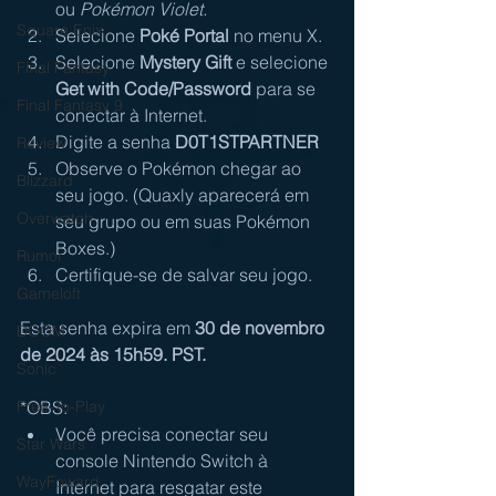
ou 
Pokémon Violet.
Square Enix
Selecione 
Poké Portal
 no menu X.
Selecione 
Mystery Gift
 e selecione 
Final Fantasy
Get with Code/Password
 para se 
Final Fantasy 9
conectar à Internet.
Digite a senha 
D0T1STPARTNER
Review
Observe o Pokémon chegar ao 
Blizzard
seu jogo. (Quaxly aparecerá em 
Overwatch
seu grupo ou em suas Pokémon 
Boxes.)
Rumor
Certifique-se de salvar seu jogo.
Gameloft
Esta senha expira em 
30 de novembro 
DOOM
de 2024 às 15h59. PST.
Sonic
*OBS:
Free-To-Play
Você precisa conectar seu 
Star Wars
console Nintendo Switch à 
WayFoward
Internet para resgatar este 