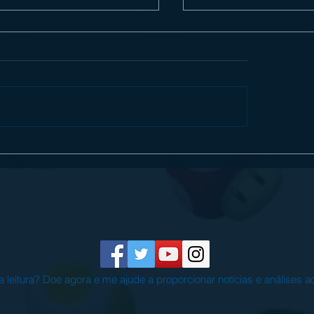
ew] Digimon Story Time Stranger
ANNAPURNA INTERACTIV
s um excelente RPG no Nintendo
BLUETWELVE STUDIOS 
h 2
STRAY NO NINTENDO SW
eitura? Doe agora e me ajude a proporcionar notícias e análises 