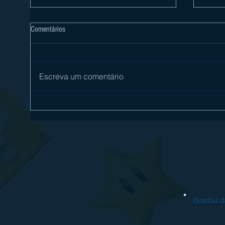
Comentários
Escreva um comentário
OCTOPATH TRAVELER E OCTOPATH
[Revi
TRAVELER II SÃO ANUNCIADOS PARA
é mai
NINTENDO SWITCH 2
Switc
Gostou da l