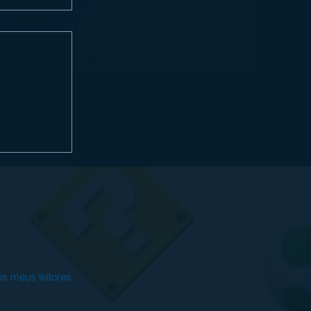
E E
LANÇAM
ITCH 2 HOJE
aos meus leitores