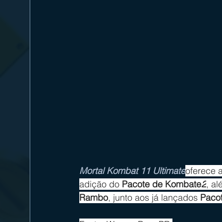
Mortal Kombat 11 Ultimate
oferece a
adição do 
Pacote de Kombate
2
, a
Rambo
, junto aos já lançados
 Paco