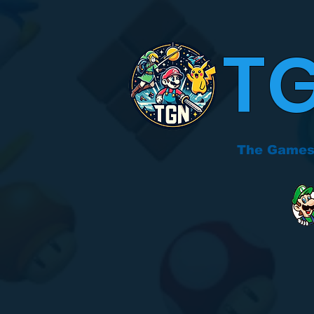
T
The Games