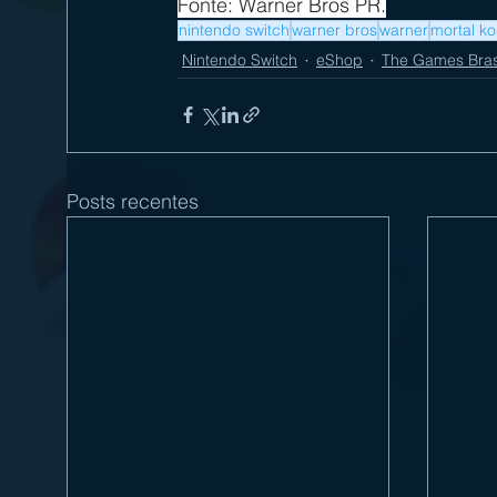
Fonte: Warner Bros PR.
nintendo switch
warner bros
warner
mortal k
Nintendo Switch
eShop
The Games Bras
Posts recentes