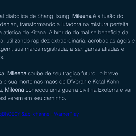
l diabólica de Shang Tsung, 
Mileena 
é a fusão do 
denian, transformando a lutadora na mistura perfeita 
atlética de Kitana. A híbrido do mal se beneficia da 
, utilizando rapidez extraordinária, acrobacias ágeis e
gem, sua marca registrada, a 
sai
, garras afiadas e 
s.
a, 
Mileena
 soube de seu trágico futuro– o breve 
a e sua morte nas mãos de D'Vorah e Kotal Kahn. 
, 
Mileena
 começou uma guerra civil na Exoterra e vai 
 estiverem em seu caminho.
3qBhQE0YI&ab_channel=WarnerPlay