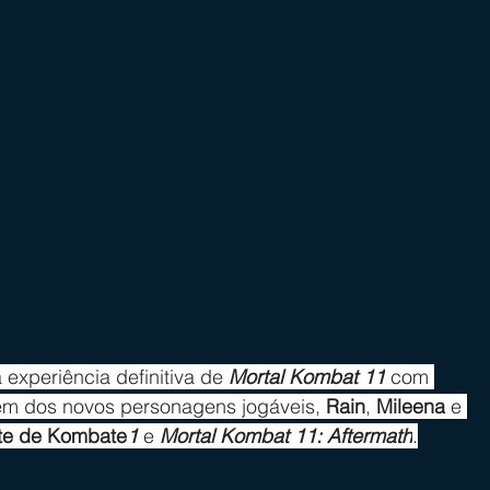
 experiência definitiva de 
Mortal Kombat 11
 com 
lém dos novos personagens jogáveis, 
Rain
, 
Mileena
 e 
te de Kombate
1 
e 
Mortal Kombat 11: Aftermath
.