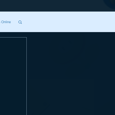
 Online
SA