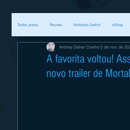
Todos posts
Review
Nintendo Switch
eShop
Andrey Daher Coelho
5 de nov. de 20
SEGA
Mega Man
Zelda
Bethesda
A favorita voltou! As
novo trailer de Mort
Sessão Retro
Final Fantasy
Xenoblade
T
Começar
Sua comunidade
Nintendo
Nint