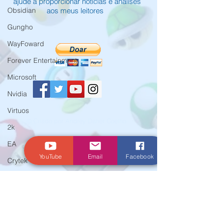
ajude a proporcionar notícias e análises
Obsidian
aos meus leitores
Gungho
WayFoward
Forever Entertainment
Microsoft
Nvidia
Virtuos
© Criado por Andrey Daher Coelho.
2k
EA
YouTube
Email
Facebook
Crytek
Aspyr
Team 17
WarnerBros