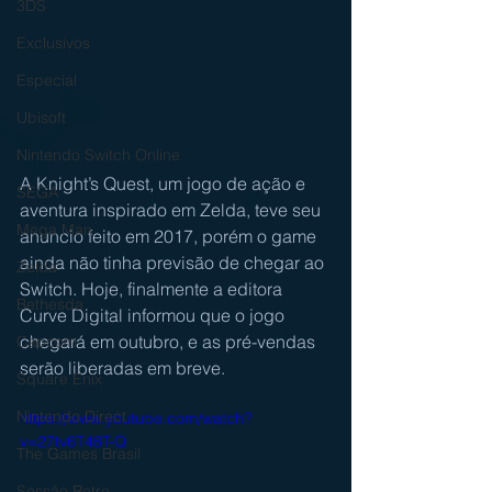
3DS
Exclusivos
Especial
Ubisoft
Nintendo Switch Online
A Knight’s Quest, um jogo de ação e 
SEGA
aventura inspirado em Zelda, teve seu 
Mega Man
anuncio feito em 2017, porém o game 
ainda não tinha previsão de chegar ao 
Zelda
Switch. Hoje, finalmente a editora 
Bethesda
Curve Digital informou que o jogo 
chegará em outubro, e as pré-vendas 
Capcom
serão liberadas em breve.
Square Enix
Nintendo Direct
https://www.youtube.com/watch?
v=27tv6T48T-Q
The Games Brasil
Sessão Retro