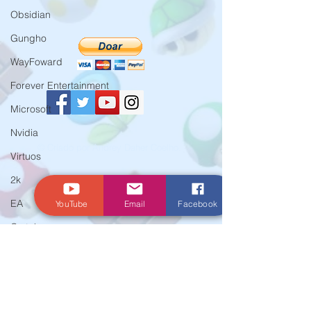
Obsidian
Gungho
WayFoward
Forever Entertainment
Microsoft
Nvidia
© Criado por Andrey Daher Coelho.
Virtuos
2k
EA
YouTube
Email
Facebook
Crytek
Aspyr
Team 17
WarnerBros