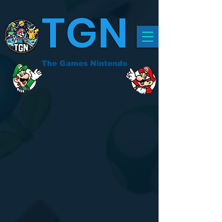
TGN
The Games Nintendo