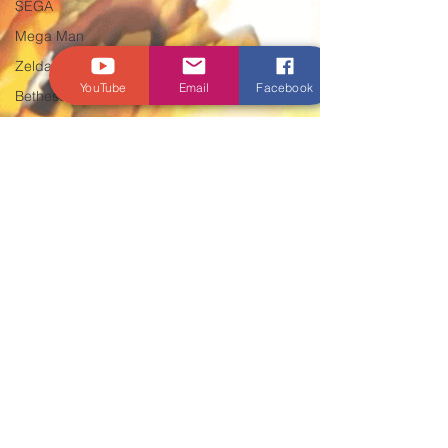
SEGA
Mega Man
Zelda
YouTube
Email
Facebook
Bethesda
Capcom
Square Enix
Nintendo
Direct
The Games
Brasil
Sessão Retro
Final Fantasy
Xenoblade
THQ Nordic
Bandai Namco
Andrey Daher Coelho
1 de jul. de 2021
2 min de leitura
Indies