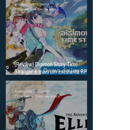
Andrey Daher Coelho
13 de jul.
3 min de leitura
[Review] Digimon Story Time
Stranger é mais um excelente RPG
no Nintendo Switch 2
Andrey Daher Coelho
27 de jun.
3 min de leitura