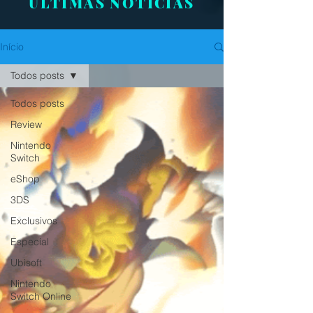
ÚLTIMAS NOTÍCIAS
Início
Todos posts
Todos posts
Review
Nintendo
Switch
eShop
3DS
Exclusivos
Especial
Ubisoft
Nintendo
Switch Online