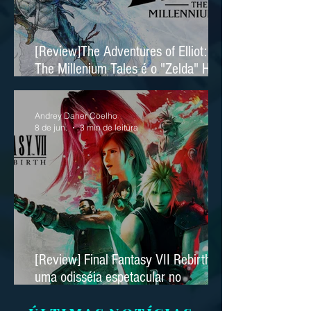
[Review]The Adventures of Elliot:
The Millenium Tales é o "Zelda" HD
2D da Square Enix
Andrey Daher Coelho
8 de jun.
3 min de leitura
[Review] Final Fantasy VII Rebirth é
uma odisséia espetacular no
Nintendo Switch 2