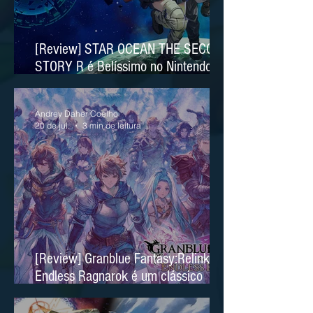
[Review] STAR OCEAN THE SECOND
STORY R é Belíssimo no Nintendo
Switch 2
Andrey Daher Coelho
20 de jul.
3 min de leitura
[Review] Granblue Fantasy:Relink
Endless Ragnarok é um clássico
moderno no Nintendo Switch 2