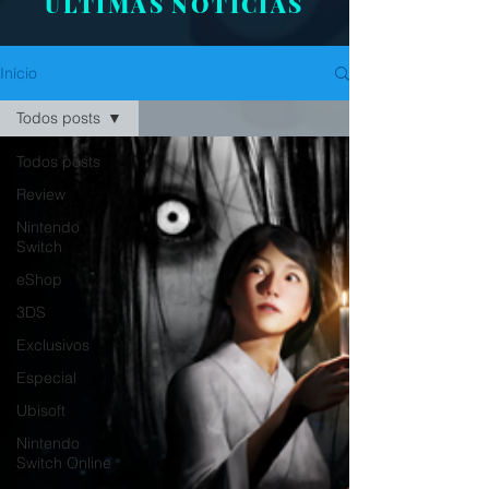
ÚLTIMAS NOTÍCIAS
Início
Todos posts
Todos posts
Review
Nintendo
Switch
eShop
3DS
Exclusivos
Especial
Ubisoft
Nintendo
Switch Online