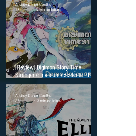
Andrey Daher Coelho
13 de jul.
3 min de leitura
[Review] Digimon Story Time
Stranger é mais um excelente RPG
no Nintendo Switch 2
Andrey Daher Coelho
27 de jun.
3 min de leitura