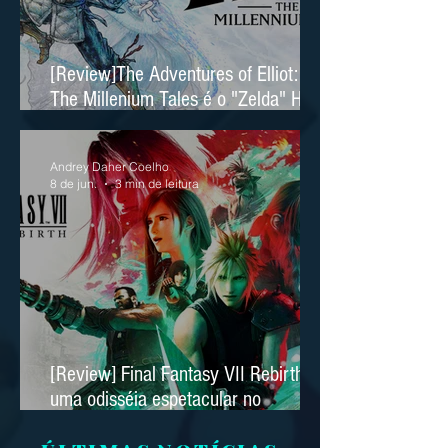
[Review]The Adventures of Elliot:
The Millenium Tales é o "Zelda" HD
2D da Square Enix
Andrey Daher Coelho
8 de jun.
3 min de leitura
[Review] Final Fantasy VII Rebirth é
uma odisséia espetacular no
Nintendo Switch 2