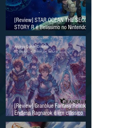
[Review] STAR OCEAN THE SECOND
STORY R é Belíssimo no Nintendo
Switch 2
Andrey Daher Coelho
20 de jul.
3 min de leitura
[Review] Granblue Fantasy:Relink
Endless Ragnarok é um clássico
moderno no Nintendo Switch 2