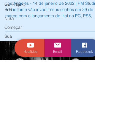
Ikai - Novo jogo de terror chega em
CD Projekt
Red
29 de março para Nintendo Switch
NISA
Los Angeles - 14 de janeiro de 2022 | PM Studios
Começar
e Endflame vão invadir seus sonhos em 29 de
março com o lançamento de Ikai no PC, PS5,...
Sua
comunidade
Nintendo
YouTube
Email
Facebook
Nintendo
Switch
THQ Nordic
Darksiders
Warmastered
Square Enix
Final Fantasy
Final Fantasy 9
Review
Blizzard