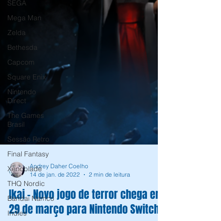
SEGA
Mega Man
Zelda
Bethesda
Capcom
Square Enix
Nintendo
Direct
The Games
Brasil
Sessão Retro
Final Fantasy
Xenoblade
THQ Nordic
Bandai Namco
Andrey Daher Coelho
14 de jan. de 2022
2 min de leitura
Indies