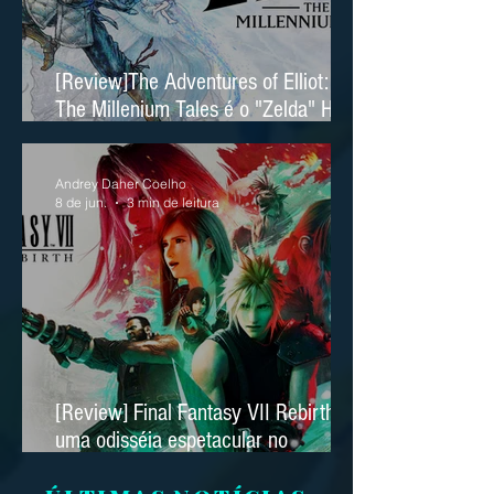
[Review]The Adventures of Elliot:
The Millenium Tales é o "Zelda" HD
2D da Square Enix
Andrey Daher Coelho
8 de jun.
3 min de leitura
[Review] Final Fantasy VII Rebirth é
uma odisséia espetacular no
Nintendo Switch 2