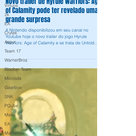
Virtuos
Andrey Daher Coelho
13 de out. de 2020
1 min de leitura
2k
Novo trailer de Hyrule Warriors: Age
EA
of Calamity pode ter revelado uma
Crytek
grande surpresa
Aspyr
Team 17
A Nintendo disponibilizou em seu canal no
WarnerBros
Youtube hoje o novo trailer do jogo Hyrule
Warriors: Age of Calamity e se trata de Untold...
Bloober Team
Microids
Gearbox
SNK
PQube
Mario
EA
Marvelous