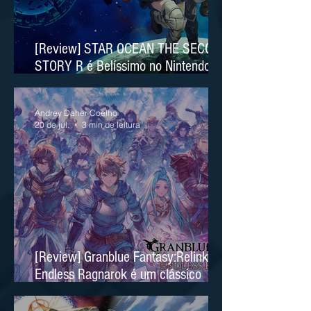
[Review] STAR OCEAN THE SECOND
STORY R é Belíssimo no Nintendo
Switch 2
Andrey Daher Coelho
20 de jul.
3 min de leitura
[Review] Granblue Fantasy:Relink
Endless Ragnarok é um clássico
moderno no Nintendo Switch 2