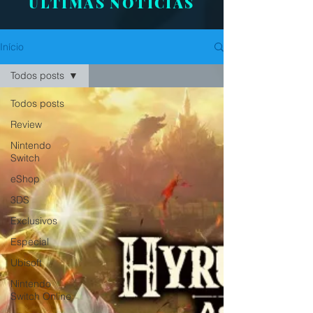
ÚLTIMAS NOTÍCIAS
Início
Todos posts
Todos posts
Review
Nintendo
Switch
eShop
3DS
Exclusivos
Especial
Ubisoft
Nintendo
Switch Online