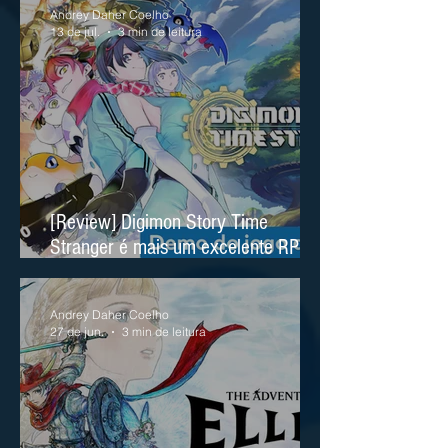
Andrey Daher Coelho
13 de jul.
3 min de leitura
[Review] Digimon Story Time
Stranger é mais um excelente RPG
no Nintendo Switch 2
Andrey Daher Coelho
27 de jun.
3 min de leitura