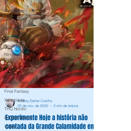
SEGA
Mega Man
Zelda
Bethesda
Capcom
Square Enix
Nintendo
Direct
The Games
Brasil
Sessão Retro
Final Fantasy
Xenoblade
THQ Nordic
Andrey Daher Coelho
Bandai Namco
20 de nov. de 2020
2 min de leitura
Indies
Experimente Hoje a história não