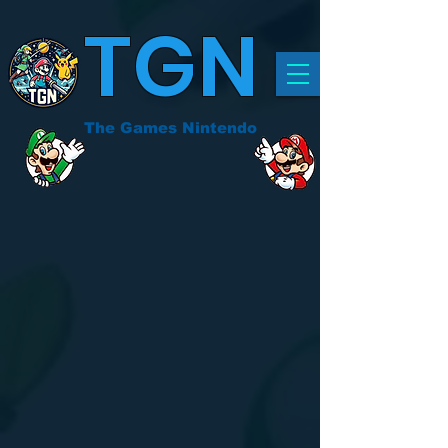
TGN
The Games Nintendo