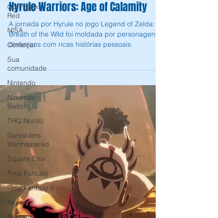
CD Projekt
contada da Grande Calamidade em
Red
Hyrule Warriors: Age of Calamity
NISA
A jornada por Hyrule no jogo Legend of Zelda:
Começar
Breath of the Wild foi moldada por personagens
Sua
dinâmicos com ricas histórias pessoais.
comunidade
Nintendo
Nintendo
Switch
THQ Nordic
Darksiders
Warmastered
Square Enix
Final Fantasy
Final Fantasy 9
Review
Blizzard