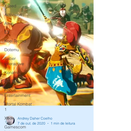
Xseed
Activision
Atlus
E3
Koei Tecmo
Dotemu
Saber
Interactive
Konami
Off Topic
Focus
Entertainment
Mortal Kombat
1
Xbox
Gamescom