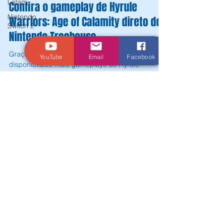
Latam
Nintendo
Switch 2
Andrey Daher Coelho
7 de out. de 2020
1 min de leitura
YouTube
Email
Facebook
Confira o gameplay de Hyrule
Warriors: Age of Calamity direto do
Nintendo Treehouse
Graças à Nintendo Treehouse de hoje, a nintendo
disponibilizou mais gameplays de Hyrule
Warriors: Age of Calamity, incluindo uma
primeira...