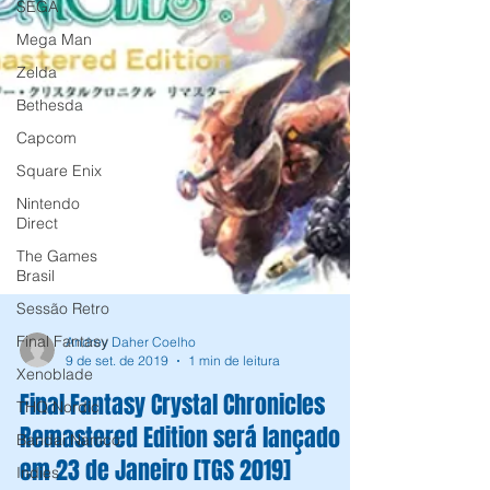
SEGA
Mega Man
Zelda
Bethesda
Capcom
Square Enix
Nintendo
Direct
The Games
Brasil
Sessão Retro
Final Fantasy
Xenoblade
Andrey Daher Coelho
THQ Nordic
9 de set. de 2019
1 min de leitura
Bandai Namco
Final Fantasy Crystal Chronicles
Indies