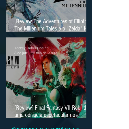
[Review]The Adventures of Elliot:
The Millenium Tales é o "Zelda" HD
2D da Square Enix
Andrey Daher Coelho
8 de jun.
3 min de leitura
[Review] Final Fantasy VII Rebirth é
uma odisséia espetacular no
Nintendo Switch 2