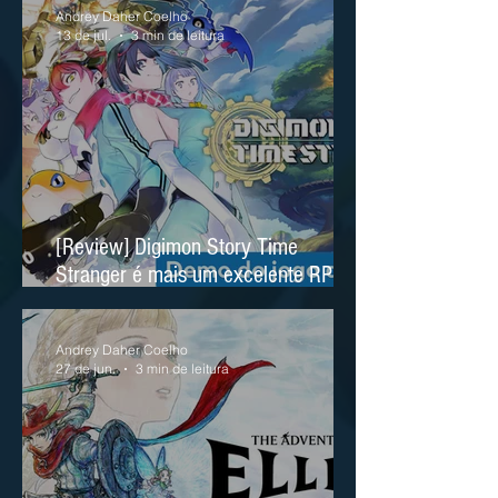
Andrey Daher Coelho
13 de jul.
3 min de leitura
[Review] Digimon Story Time
Stranger é mais um excelente RPG
no Nintendo Switch 2
Andrey Daher Coelho
27 de jun.
3 min de leitura