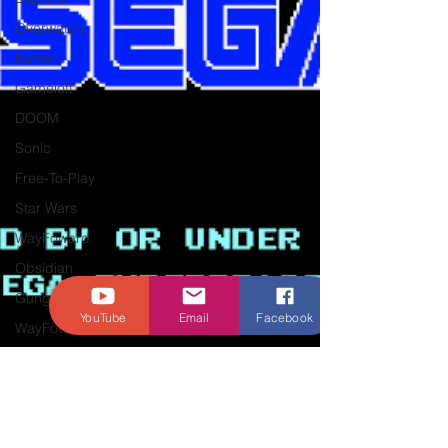
Overwatch
Rumor
Gameloft
DOOM
Sonic
Free-To-Play
Star Wars
WayFoward
Obsidian
Gungho
YouTube
Email
Facebook
WayFoward
Forever
Entertainment
Microsoft
Nvidia