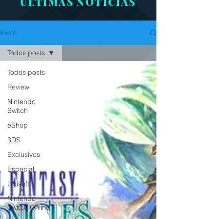
ÚLTIMAS NOTÍCIAS
Início
Todos posts
Todos posts
Review
Nintendo
Switch
eShop
3DS
Exclusivos
Especial
Ubisoft
Nintendo
Switch Online