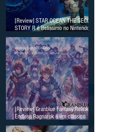
[Review] STAR OCEAN THE SECOND
STORY R é Belíssimo no Nintendo
Switch 2
Andrey Daher Coelho
20 de jul.
3 min de leitura
[Review] Granblue Fantasy:Relink
Endless Ragnarok é um clássico
moderno no Nintendo Switch 2