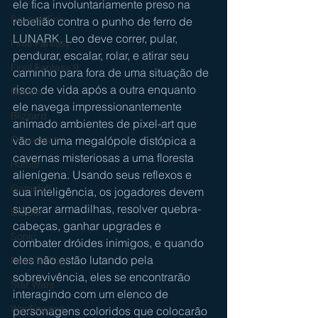
ele fica involuntariamente preso na 
Square Enix
rebelião contra o punho de ferro de 
LUNARK, Leo deve correr, pular, 
Final Fantasy
pendurar, escalar, rolar, e atirar seu 
Final Fantasy 9
caminho para fora de uma situação de 
risco de vida após a outra enquanto 
Review
ele navega impressionantemente 
Blizzard
animado ambientes de pixel-art que 
vão de uma megalópole distópica a 
Overwatch
cavernas misteriosas a uma floresta 
Rumor
alienígena. Usando seus reflexos e 
Gameloft
sua inteligência, os jogadores devem 
superar armadilhas, resolver quebra-
DOOM
cabeças, ganhar upgrades e 
Sonic
combater dróides inimigos, e quando 
eles não estão lutando pela 
Free-To-Play
sobrevivência, eles se encontrarão 
Star Wars
interagindo com um elenco de 
WayFoward
personagens coloridos que colocarão 