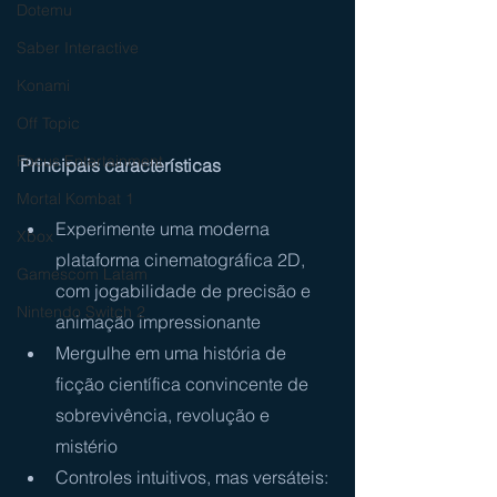
Dotemu
Saber Interactive
Konami
Off Topic
Focus Entertainment
Principais características
Mortal Kombat 1
Experimente uma moderna 
Xbox
plataforma cinematográfica 2D, 
Gamescom Latam
com jogabilidade de precisão e 
Nintendo Switch 2
animação impressionante
Mergulhe em uma história de 
ficção científica convincente de 
sobrevivência, revolução e 
mistério
Controles intuitivos, mas versáteis: 