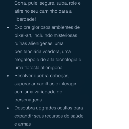
Corra, pule, segure, suba, role e 
atire no seu caminho para a 
liberdade!
Explore gloriosos ambientes de 
pixel-art, incluindo misteriosas 
ruínas alienígenas, uma 
penitenciária voadora, uma 
megalópole de alta tecnologia e 
uma floresta alienígena
Resolver quebra-cabeças, 
superar armadilhas e interagir 
com uma variedade de 
personagens
Descubra upgrades ocultos para 
expandir seus recursos de saúde 
e armas