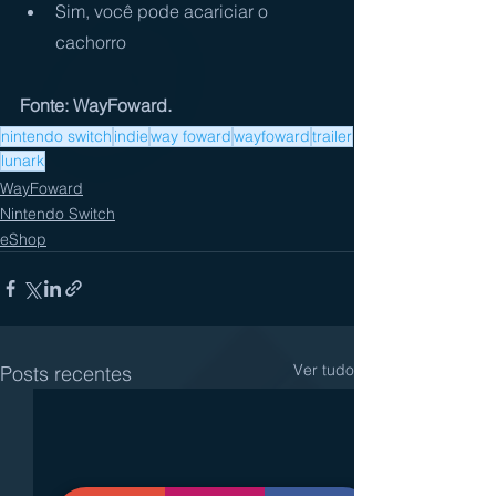
Sim, você pode acariciar o 
cachorro
Fonte: WayFoward.
nintendo switch
indie
way foward
wayfoward
trailer
lunark
WayFoward
Nintendo Switch
eShop
Ver tudo
Posts recentes