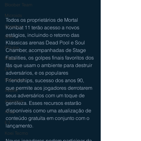
Bloober Team
Microids
Todos os proprietários de Mortal 
Gearbox
Kombat 11 terão acesso a novos 
estágios, incluindo o retorno das 
SNK
Klássicas arenas Dead Pool e Soul 
PQube
Chamber, acompanhadas de Stage 
Fatalities, os golpes finais favoritos dos 
Mario
fãs que usam o ambiente para destruir 
EA
adversários, e os populares 
Marvelous
Friendships, sucesso dos anos 90, 
que permite aos jogadores derrotarem 
Xseed
seus adversários com um toque de 
Activision
gentileza. Esses recursos estarão 
disponíveis como uma atualização de 
Atlus
conteúdo gratuita em conjunto com o 
E3
lançamento.
Koei Tecmo
Novos jogadores podem participar da 