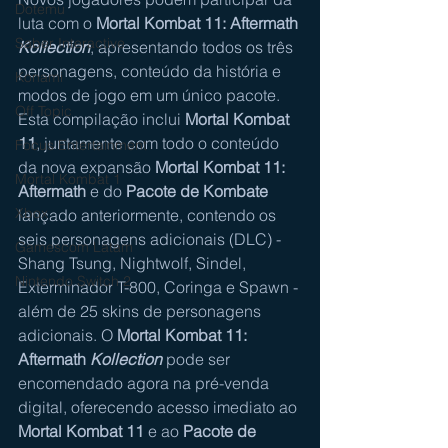
Dotemu
luta com o 
Mortal Kombat 11: Aftermath 
Saber Interactive
Kollection
, apresentando todos os três 
personagens, conteúdo da história e 
Konami
modos de jogo em um único pacote. 
Off Topic
Esta compilação inclui 
Mortal Kombat 
11
, juntamente com todo o conteúdo 
Focus Entertainment
da nova expansão 
Mortal Kombat 11: 
Mortal Kombat 1
Aftermath
 e do 
Pacote de Kombate
Xbox
lançado anteriormente, contendo os 
seis personagens adicionais (DLC) - 
Gamescom Latam
Shang Tsung, Nightwolf, Sindel, 
Nintendo Switch 2
Exterminador T-800, Coringa e Spawn - 
além de 25 skins de personagens 
adicionais. O 
Mortal Kombat 11: 
Aftermath 
Kollection
 pode ser 
encomendado agora na pré-venda 
digital, oferecendo acesso imediato ao 
Mortal Kombat 11
 e ao 
Pacote de 