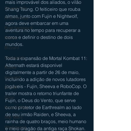
mais improvável dos aliados, o vilão 
Square Enix
Shang Tsung. O feiticeiro que rouba 
almas, junto com Fujin e Nightwolf, 
Final Fantasy
agora deve embarcar em uma 
Final Fantasy 9
aventura no tempo para recuperar a 
coroa e definir o destino de dois 
Review
mundos.
Blizzard
Overwatch
Toda a expansão de Mortal Kombat 11: 
Aftermath estará disponível 
Rumor
digitalmente a partir de 26 de maio, 
Gameloft
incluindo a adição de novos lutadores 
jogáveis ​​- Fujin, Sheeva e RoboCop. O 
DOOM
trailer mostra o retorno triunfante de 
Sonic
Fujin, o Deus do Vento, que serve 
como protetor de Earthrealm ao lado 
Free-To-Play
de seu irmão Raiden, e Sheeva, a 
Star Wars
rainha de quatro braços, meio humano 
WayFoward
e meio dragão da antiga raça Shokan. 