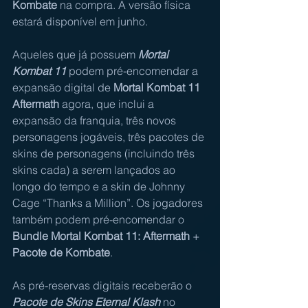
Kombate
 na compra. A versão física 
estará disponível em junho.
Aqueles que já possuem 
Mortal 
Kombat 11
 podem pré-encomendar a 
expansão digital de 
Mortal Kombat 11 
Aftermath
 agora, que inclui a 
expansão da franquia, três novos 
personagens jogáveis, três pacotes de 
skins de personagens (incluindo três 
skins cada) a serem lançados ao 
longo do tempo e a skin de Johnny 
Cage “Thanks a Million”. Os jogadores 
também podem pré-encomendar o 
Bundle Mortal Kombat 11: Aftermath
 + 
Pacote de Kombate
.
As pré-reservas digitais receberão o 
Pacote de Skins Eternal Klash
 no 