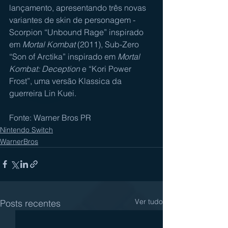
lançamento, apresentando três novas 
variantes de skin de personagem - 
Scorpion “Unbound Rage” inspirado 
em 
Mortal Kombat
 (2011), Sub-Zero 
“Son of Arctika” inspirado em 
Mortal 
Kombat: Deception
 e “Kori Power 
Frost”, uma versão Klassica da 
guerreira Lin Kuei.
Fonte: Warner Bros PR
Nintendo Switch
WarnerBros
Ver tudo
Posts recentes