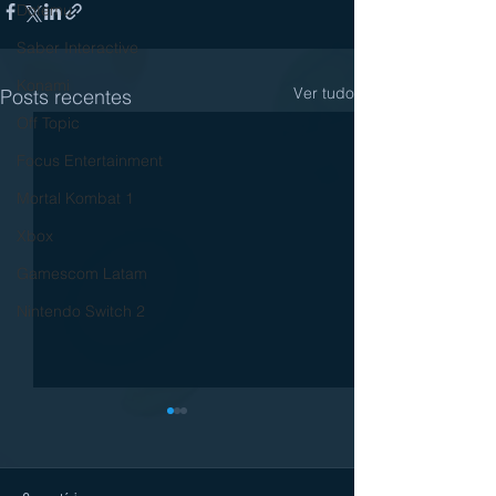
Dotemu
Saber Interactive
Konami
Ver tudo
Posts recentes
Off Topic
Focus Entertainment
Mortal Kombat 1
Xbox
Gamescom Latam
Nintendo Switch 2