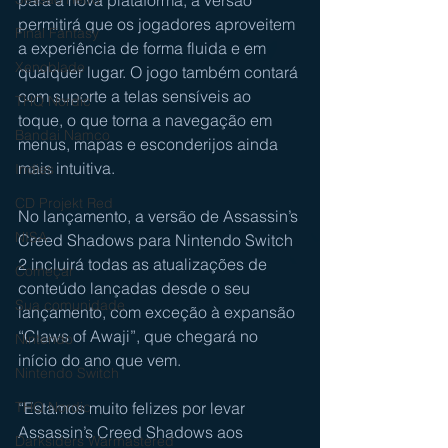
permitirá que os jogadores aproveitem 
Final Fantasy
a experiência de forma fluida e em 
Xenoblade
qualquer lugar. O jogo também contará 
com suporte a telas sensíveis ao 
THQ Nordic
toque, o que torna a navegação em 
Bandai Namco
menus, mapas e esconderijos ainda 
mais intuitiva.
Indies
CD Projekt Red
No lançamento, a versão de Assassin’s 
NISA
Creed Shadows para Nintendo Switch 
2 incluirá todas as atualizações de 
Começar
conteúdo lançadas desde o seu 
Sua comunidade
lançamento, com exceção à expansão 
“Claws of Awaji”, que chegará no 
Nintendo
início do ano que vem.
Nintendo Switch
“Estamos muito felizes por levar 
THQ Nordic
Assassin’s Creed Shadows aos 
Darksiders Warmastered