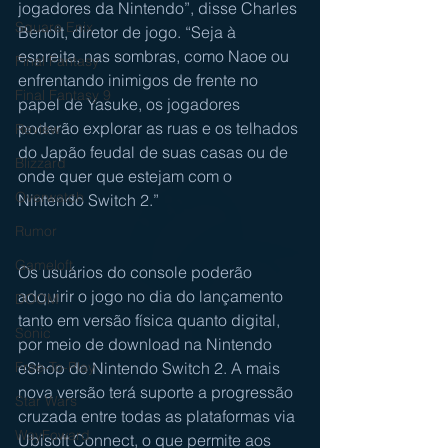
jogadores da Nintendo”, disse Charles 
Square Enix
Benoit, diretor de jogo. “Seja à 
espreita, nas sombras, como Naoe ou 
Final Fantasy
enfrentando inimigos de frente no 
Final Fantasy 9
papel de Yasuke, os jogadores 
poderão explorar as ruas e os telhados 
Review
do Japão feudal de suas casas ou de 
Blizzard
onde quer que estejam com o 
Overwatch
Nintendo Switch 2.”
Rumor
Gameloft
Os usuários do console poderão 
adquirir o jogo no dia do lançamento 
DOOM
tanto em versão física quanto digital, 
Sonic
por meio de download na Nintendo 
eShop do Nintendo Switch 2. A mais 
Free-To-Play
nova versão terá suporte a progressão 
Star Wars
cruzada entre todas as plataformas via 
WayFoward
Ubisoft Connect, o que permite aos 