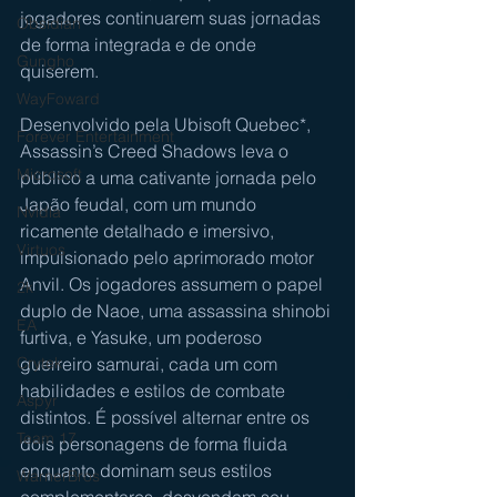
jogadores continuarem suas jornadas 
Obsidian
de forma integrada e de onde 
Gungho
quiserem.
WayFoward
Desenvolvido pela Ubisoft Quebec*, 
Forever Entertainment
Assassin’s Creed Shadows leva o 
Microsoft
público a uma cativante jornada pelo 
Japão feudal, com um mundo 
Nvidia
ricamente detalhado e imersivo, 
Virtuos
impulsionado pelo aprimorado motor 
Anvil. Os jogadores assumem o papel 
2k
duplo de Naoe, uma assassina shinobi 
EA
furtiva, e Yasuke, um poderoso 
guerreiro samurai, cada um com 
Crytek
habilidades e estilos de combate 
Aspyr
distintos. É possível alternar entre os 
Team 17
dois personagens de forma fluida 
enquanto dominam seus estilos 
WarnerBros
complementares, desvendam seu 